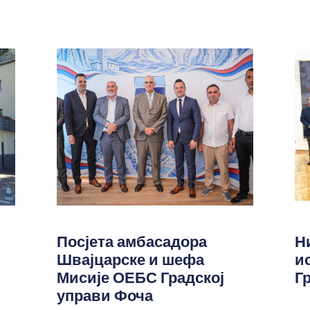
Посјета амбасадора
Н
Швајцарске и шефа
и
Мисије ОЕБС Градској
Г
управи Фоча