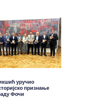
икшић уручио
сторијско признање
раду Фочи