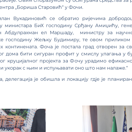
абије. Овим споразумом су осигурана средства за 
ентра „Бориша Старовић“ у Фочи.
лан Вукадиновић се обратио ријечима добродо
ту министара БиХ господину Срђану Амиџићу, ген
ин Абдулрахман ел Маршаду, министру за научно
е господину Жељку Будимиру, те овом приликом и
х континената. Фоча је постала град отворен за св
г дома бити сигуран профит у смислу улагања у бу
вог круцијалног пројекта за Фочу урадимо ефикасн
и укорак с њим и испуњавати оно што нам налаже.“
, делегација је обишла и локацију гдје је планира