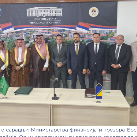
 о сарадњи Mинистарства финансија и трезора Бос