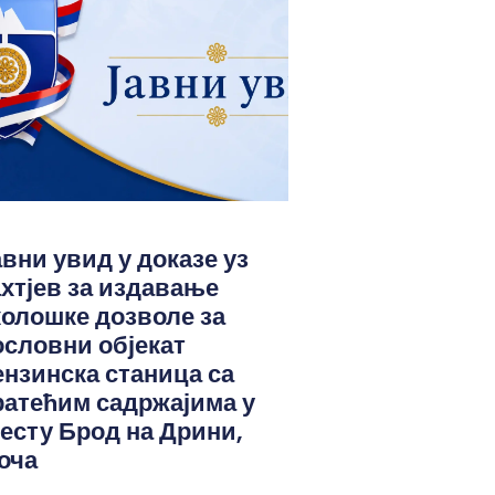
авни увид у доказе уз
ахтјев за издавање
колошке дозволе за
ословни објекат
ензинска станица са
ратећим садржајима у
јесту Брод на Дрини,
оча