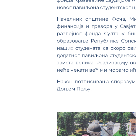
фонда Краљевине Саудијске Ар
новог павиљона студентског ц
Начелник општине Фоча, Ми
финансија и трезора у Савје
развојног фонда Султану б
образовање Републике Српск
наших студената са скоро сви
додатног павиљона студентско
заиста велика. Реализацију о
неће чекати већ ми морамо ић
Након потписивања споразума
Доњем Пољу.