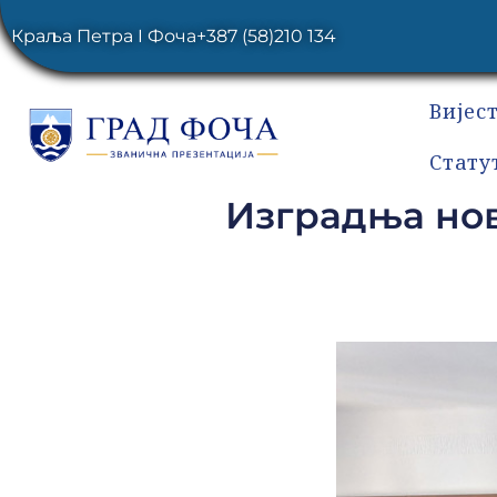
Краља Петра I Фоча
+387 (58)210 134
Вијес
Стату
Изградња нов