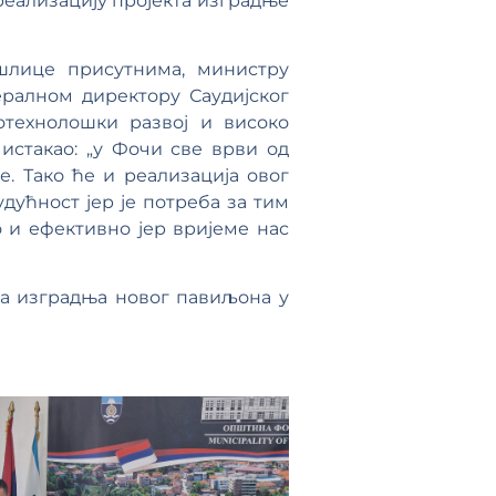
реализацију пројекта изградње
шлице присутнима, министру
ералном директору Саудијског
технолошки развој и високо
стакао: „у Фочи све врви од
е. Тако ће и реализација овог
дућност јер је потреба за тим
о и ефективно јер вријеме нас
на изградња новог павиљона у