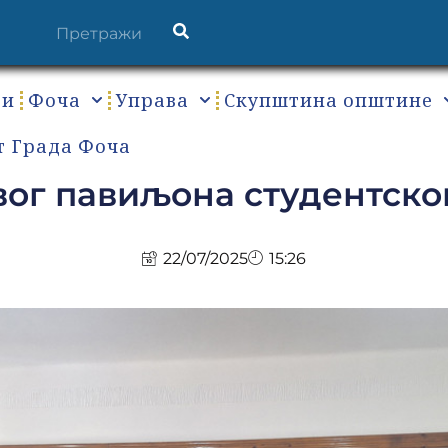
ти
Фоча
Управа
Скупштина општине
т Града Фоча
ог павиљона студентско
22/07/2025
15:26