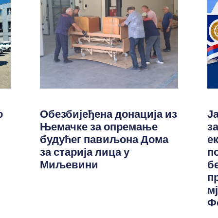
о
Обезбијеђена донација из
Ј
Њемачке за опремање
з
будућег павиљона Дома
е
за старија лица у
п
Миљевини
б
п
м
Ф