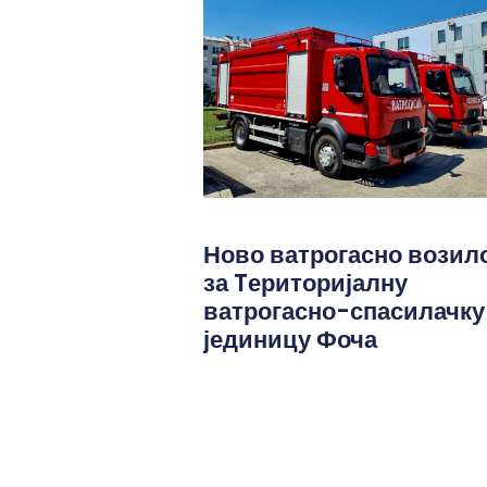
Ново ватрогасно возил
за Tериторијалну
ватрогасно-спасилачку
јединицу Фоча