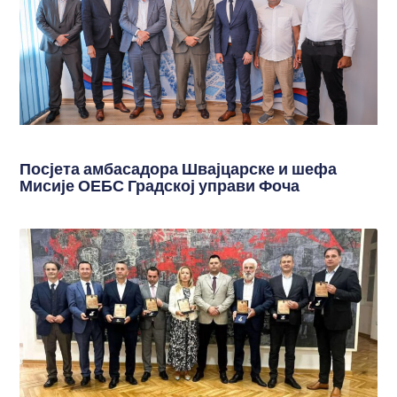
Посјета амбасадора Швајцарске и шефа
Мисије ОЕБС Градској управи Фоча