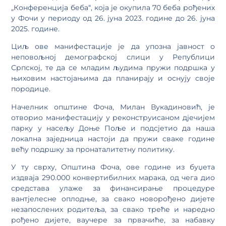
„Конференција беба“, која је окупила 70 беба рођених
у Фочи у периоду од 26. јуна 2023. године до 26. јуна
2025. године.
Циљ ове манифестације је да упозна јавност о
неповољној демографској слици у Републици
Српској, те да се младим људима пружи подршка у
њиховим настојањима да планирају и оснују своје
породице.
Начелник општине Фоча, Милан Вукадиновић, је
отворио манифестацију у реконструисаном дјечијем
парку у насељу Доње Поље и подсјетио да наша
локална заједница настоји да пружи сваке године
већу подршку за пронаталитетну политику.
У ту сврху, Општина Фоча, ове године из буџета
издваја 290.000 конвертибилних марака, од чега дио
средстава улаже за финансирање процедуре
вантјелесне оплодње, за свако новорођено дијете
незапослених родитеља, за свако треће и наредно
рођено дијете, ваучере за првачиће, за набавку