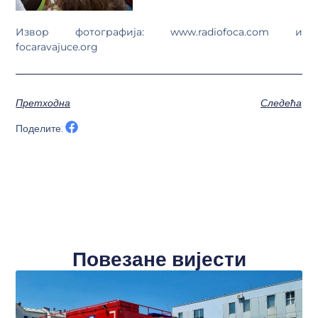
Извор фотографија: www.radiofoca.com и
focaravajuce.org
Претходна
Следећа
Поделите:
Повезане вијести