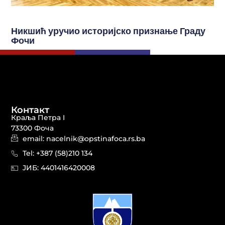
Никшић уручио историјско признање Граду
Фочи
Контакт
Краља Петра I
73300 Фоча
email: nacelnik@opstinafoca.rs.ba
Tel: +387 (58)210 134
JИБ: 44014164​20008