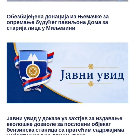
Обезбијеђена донација из Њемачке за
опремање будућег павиљона Дома за
старија лица у Миљевини
Јавни увид у доказе уз захтјев за издавање
еколошке дозволе за пословни објекат
бензинска станица са пратећим садржајима