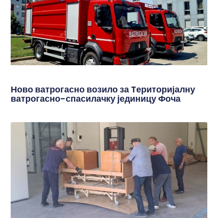
Ново ватрогасно возило за Tериторијалну
ватрогасно-спасилачку јединицу Фоча