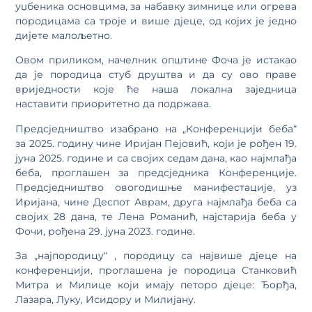
уџбеника основцима, за набавку зимнице или огрева
породицама са троје и више дјеце, од којих је једно
дијете малољетно.
Овом приликом, начелник општине Фоча је истакао
да је породица стуб друштва и да су ово праве
вриједности које ће наша локална заједница
наставити приоритетно да подржава.
Предсједништво изабрано на „Конференцији беба“
за 2025. годину чине Иријан Пејовић, који је рођен 19.
јуна 2025. године и са својих седам дана, као најмлађа
беба, проглашен за предсједника Конференције.
Предсједништво овогодишње манифестације, уз
Иријана, чине Деспот Аврам, друга најмлађа беба са
својих 28 дана, те Лена Романић, најстарија беба у
Фочи, рођена 29. јуна 2023. године.
За „најпородицу“ , породицу са највише дјеце на
конференцији, проглашена је породица Станковић
Митра и Милице који имају петоро дјеце: Ђорђа,
Лазара, Луку, Исидору и Милијану.