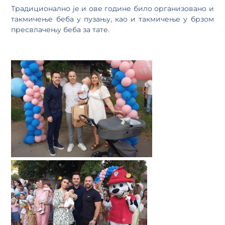
Традиционално је и ове године било организовано и
такмичење беба у пузању, као и такмичење у брзом
пресвлачењу беба за тате.