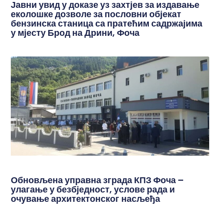
Јавни увид у доказе уз захтјев за издавање
еколошке дозволе за пословни објекат
бензинска станица са пратећим садржајима
у мјесту Брод на Дрини, Фоча
Обновљена управна зграда КПЗ Фоча –
улагање у безбједност, услове рада и
очување архитектонског насљеђа