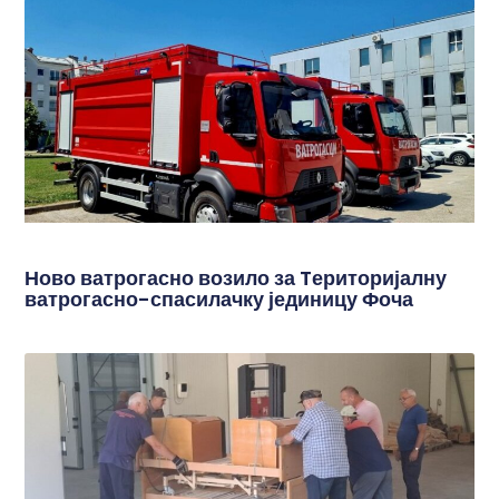
Ново ватрогасно возило за Tериторијалну
ватрогасно-спасилачку јединицу Фоча