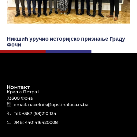
Никшић уручио историјско признање Граду
Фочи
Контакт
Краља Петра I
73300 Фоча
email: nacelnik@opstinafoca.rs.ba
Tel: +387 (58)210 134
JИБ: 44014164​20008