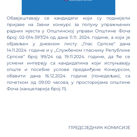
Обавјештавају се кандидати који су поднијели
пријаве на Јавни конкурс за попуну упражњених
радних мјеста у Општинској управи Општине Фоча
број: 02-014-397/24 од дана 11.11. 2024. године, а који је
објављен у дневном листу ,,Глас Српске“ дана
14.11.2024. године и у ,,Службеном гласнику Републике
Српске“ број 99/24 од 19.11.2024. године, да ће се
усмени интервју са кандидатима који испуњавају
опште и посебне услове предвиђене Конкурсом,
обавити дана 16.12.2024. године (понедељак), са
почетком од 09:00 часова, у просторијама општине
Фоча (канцеларија број 11).
ПРЕДСЈЕДНИК КОМИСИЈЕ