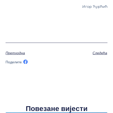
Игор Ћурћић
Претходна
Следећа
Поделите:
Повезане вијести