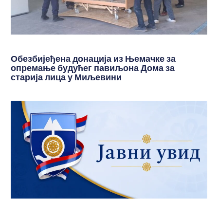
Обезбијеђена донација из Њемачке за
опремање будућег павиљона Дома за
старија лица у Миљевини