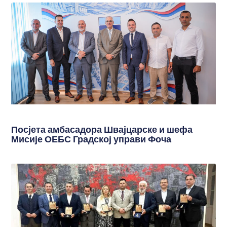
Посјета амбасадора Швајцарске и шефа
Мисије ОЕБС Градској управи Фоча