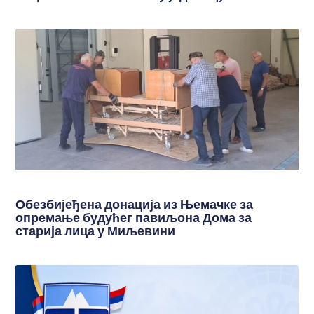
Обезбијеђена донација из Њемачке за
опремање будућег павиљона Дома за
старија лица у Миљевини