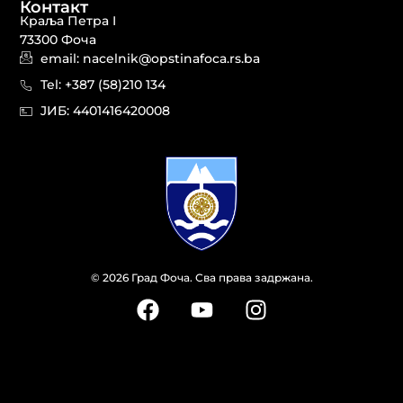
Контакт
Краља Петра I
73300 Фоча
email: nacelnik@opstinafoca.rs.ba
Tel: +387 (58)210 134
JИБ: 44014164​20008
© 2026 Град Фоча. Сва права задржана.