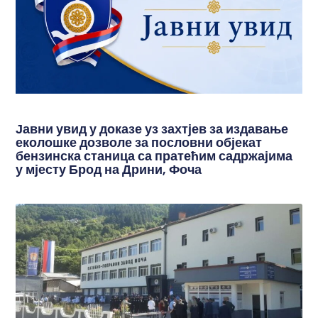
Јавни увид у доказе уз захтјев за издавање
еколошке дозволе за пословни објекат
бензинска станица са пратећим садржајима
у мјесту Брод на Дрини, Фоча