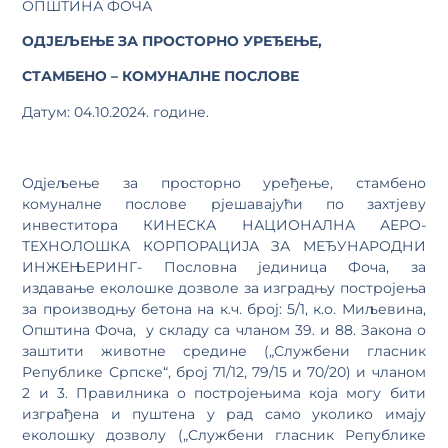
ОПШТИНА ФОЧА
ОДЈЕЉЕЊЕ ЗА ПРОСТОРНО УРЕЂЕЊЕ,
СТАМБЕНО – КОМУНАЛНЕ ПОСЛОВЕ
Датум: 04.10.2024. године.
Одјељење за просторно уређење, стамбено
комуналне послове рјешавајући по захтјеву
инвеститора КИНЕСКА НАЦИОНАЛНА АЕРО-
ТЕХНОЛОШКА КОРПОРАЦИЈА ЗА МЕЂУНАРОДНИ
ИНЖЕЊЕРИНГ- Пословна јединица Фоча, за
издавање еколошке дозволе за изградњу постројења
за производњу бетона на к.ч. број: 5/1, к.о. Миљевина,
Општина Фоча, у складу са чланом 39. и 88. Закона о
заштити животне средине („Службени гласник
Републике Српске“, број 71/12, 79/15 и 70/20) и чланом
2 и 3. Правилника о постројењима која могу бити
изграђена и пуштена у рад само уколико имају
еколошку дозволу („Службени гласник Републике