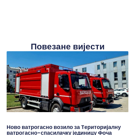
Повезане вијести
Ново ватрогасно возило за Tериторијалну
ватрогасно-спасилачку јединицу Фоча