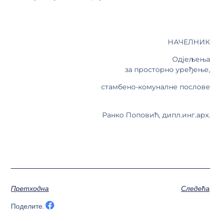
НАЧЕЛНИК
Одјељења
за просторнo уређење,
стамбено-комуналне послове
Ранко Поповић, дипл.инг.арх.
Претходна
Следећа
Поделите: