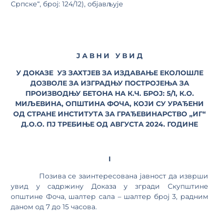
Српске“, број: 124/12), објављује
Ј А В Н И У В И Д
У ДОКАЗЕ
УЗ ЗАХТЈЕВ ЗА ИЗДАВАЊЕ ЕКОЛОШЛЕ
ДОЗВОЛЕ ЗА ИЗГРАДЊУ ПОСТРОЈЕЊА ЗА
ПРОИЗВОДЊУ БЕТОНА НА К.Ч. БРОЈ: 5/1, К.О.
МИЉЕВИНА, ОПШТИНА ФОЧА
,
КОЈИ СУ УРАЂЕНИ
ОД СТРАНЕ ИНСТИТУТА ЗА ГРАЂЕВИНАРСТВО „ИГ“
Д.О.О. ПЈ ТРЕБИЊЕ ОД АВГУСТА 2024. ГОДИНЕ
I
Позива се заинтересована јавност да изврши
увид у садржину Доказа у згради Скупштине
општине Фоча, шалтер сала – шалтер број 3, радним
даном од 7 до 15 часова.