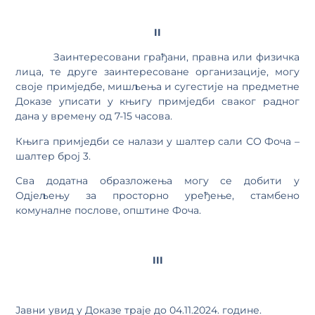
II
Заинтересовани грађани, правна или физичка
лица, те друге заинтересоване организације, могу
своје примједбе, мишљења и сугестије на предметне
Доказе уписати у књигу примједби сваког радног
дана у времену од 7-15 часова.
Књига примједби се налази у шалтер сали СО Фоча –
шалтер број 3.
Сва додатна образложења могу се добити у
Одјељењу за просторно уређење, стамбено
комуналне послове, општине Фоча.
III
Јавни увид у Доказе траје до 04.11.2024. године.