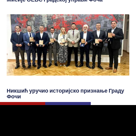
Никшић уручио историјско признање Граду
Фочи