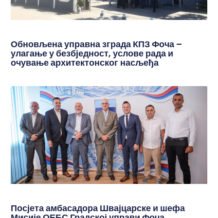
Обновљена управна зграда КПЗ Фоча –
улагање у безбједност, услове рада и
очување архитектонског насљеђа
Посјета амбасадора Швајцарске и шефа
Мисије ОЕБС Градској управи Фоча