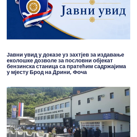
Јавни увид у доказе уз захтјев за издавање
еколошке дозволе за пословни објекат
бензинска станица са пратећим садржајима
у мјесту Брод на Дрини, Фоча