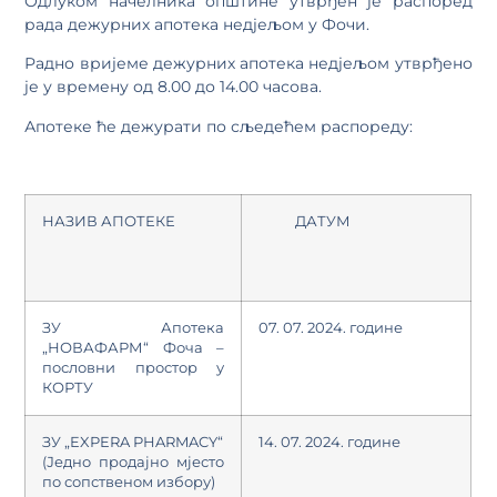
Одлуком начелника општине утврђен је распоред
рада дежурних апотека недјељом у Фочи.
Радно вријеме дежурних апотека недјељом утврђено
је у времену од 8.00 до 14.00 часова.
Апотеке ће дежурати по сљедећем распореду:
НАЗИВ АПОТЕКЕ
ДАТУМ
ЗУ Апотека
07. 07. 2024. године
„НОВАФАРМ“ Фоча –
пословни простор у
КОРТУ
ЗУ „EXPERA PHARMACY“
14. 07. 2024. године
(Једно продајно мјесто
по сопственом избору)