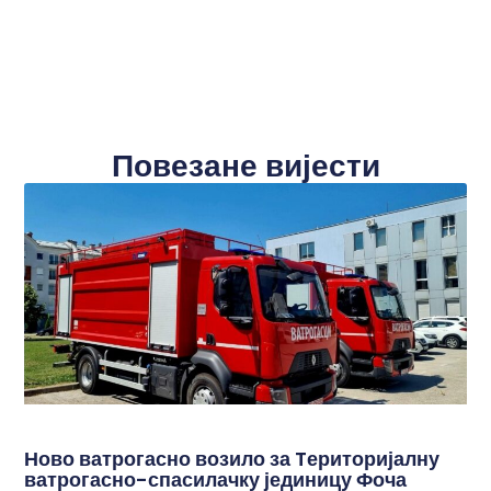
Повезане вијести
Ново ватрогасно возило за Tериторијалну
ватрогасно-спасилачку јединицу Фоча