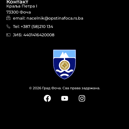
Контакт
Краља Петра I
73300 Фоча
email: nacelnik@opstinafoca.rs.ba
Tel: +387 (58)210 134
JИБ: 44014164​20008
© 2026 Град Фоча. Сва права задржана.