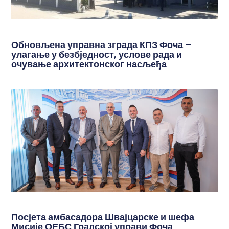
Обновљена управна зграда КПЗ Фоча –
улагање у безбједност, услове рада и
очување архитектонског насљеђа
Посјета амбасадора Швајцарске и шефа
Мисије ОЕБС Градској управи Фоча