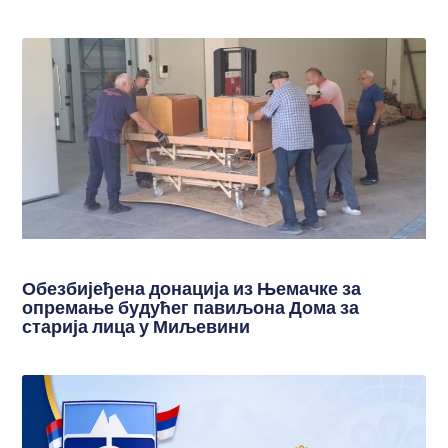
Обезбијеђена донација из Њемачке за
опремање будућег павиљона Дома за
старија лица у Миљевини