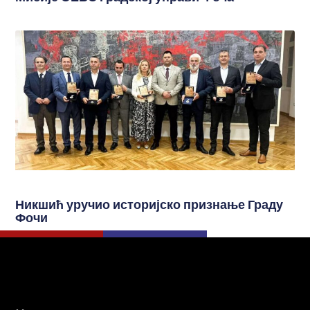
Никшић уручио историјско признање Граду
Фочи