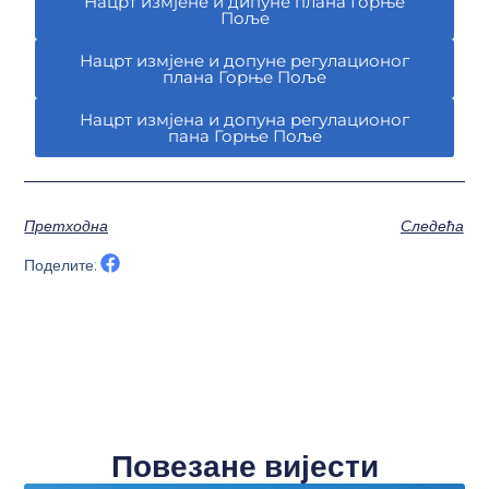
Нацрт измјене и дипуне плана Горње
Поље
Нацрт измјене и допуне регулационог
плана Горње Поље
Нацрт измјена и допуна регулационог
пана Горње Поље
Претходна
Следећа
Поделите:
Повезане вијести