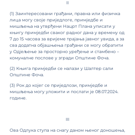
II
(1) Заинтересовани грађани, правна или физичка
лица могу своје приједлоге, примједбе и
мишљења на утврђени Нацрт Плана уписати у
књигу примједби сваког радног дана у времену од
7 до 15 часова за вријеме трајања јавног увида, а за
сва додатна објашњења грађани се могу обратити
у Одјељење за просторно уређење и стамбено –
комуналне послове у згради Општине Фоча.
(2) Књига примједби се налази у Шалтер сали
Општине Фоча.
(3) Рок до којег се приједлози, примједбе и
мишљења могу уложити и послати је 08.07.2024.
године.
III
Ова Одлука ступа на снагу даном њеног доношења,