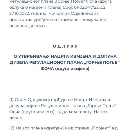
Регулационог плана „Горње Поље“ Фоча (друга
одлука о измјени плана) број: 01-022-77/22 од
27.10.2022. године, Начелник Одјељења за
просторно уређење и стамбено – комуналне
послове, доноси :
О Д Л У К У
О УТВРЂИВАЊУ НАЦРТА ИЗМЈЕНА И ДОПУНА
ДИЈЕЛА РЕГУЛАЦИОНОГ ПЛАНА „ГОРЊЕ ПОЉЕ “
ФОЧА (друга измјена)
I
(1) Овом Одлуком утврђује се Нацрт Измјена и
допуна дијела Регулационог плана „Горње Поље“
Фоча (друга измјена) – у даљем тексту: Нацрт
плана.
(2) Нацрт плана израђен је од стране „Пројект“ а.д.