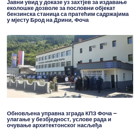
Јавни увид у доказе уз захтјев за издавање
еколошке дозволе за пословни објекат
бензинска станица са пратећим садржајима
у мјесту Брод на Дрини, Фоча
Обновљена управна зграда КПЗ Фоча –
улагање у безбједност, услове рада и
очување архитектонског насљеђа