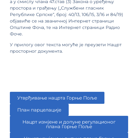
а у смислу члана 47.став (3) Закона о уређењу
простора и грађењу („Службени гласник
Републике Српске“, број: 40/13, 106/15, 3/16 и 84/19)
објавиће се на званичној Интернет страници
Општине Фоча, те на Интернет страници Радио
Фоче.
У прилогу овог текста могуће је преузети Нацрт
просторног документа.
Утврђивање нацрта Горње Поље
План парцелације
Нацрт измјене и допуне регулационог
плана Горње Поље