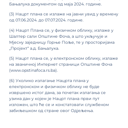
Бањалука документом од маја 2024. године.
(3) Нацрт плана се излаже на јавни увид у времену
од 07.06.2024. до 07.07.2024. године.
(4) Нацрт Плана се, у физичком облику, излаже у
Шалтер сали Општине Фоча, а што укључује и
Мјесну заједницу Горње Поље, те у просторијама
„Пројект“ а.д. Бањалука.
(5) Нацрт плана се, у електронском облику, излаже
на званичној Интернет страници Општине Фоча
(www.opstinafoca.rs.ba).
(6) Уколико излагање Нацрта плана у
електронском и физичком облику не буде
извршено истог дана, за почетак излагања се
узима дан у којем је Нацрт плана први пут
изложен, што ће се и констатовати службеном
забиљешком од стране овог Одјељења.