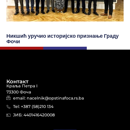
Никшић уручио историјско признање Граду
Фочи
Контакт
Краља Петра I
73300 Фоча
email: nacelnik@opstinafoca.rs.ba
Tel: +387 (58)210 134
JИБ: 44014164​20008