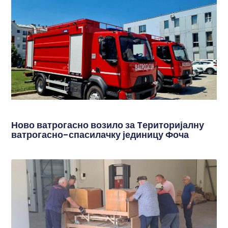
Ново ватрогасно возило за Tериторијалну
ватрогасно-спасилачку јединицу Фоча