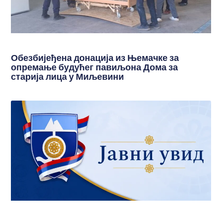
Обезбијеђена донација из Њемачке за
опремање будућег павиљона Дома за
старија лица у Миљевини