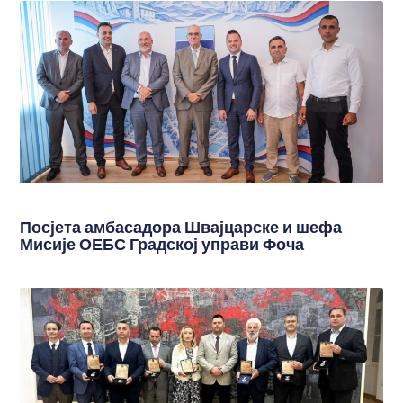
Посјета амбасадора Швајцарске и шефа
Мисије ОЕБС Градској управи Фоча