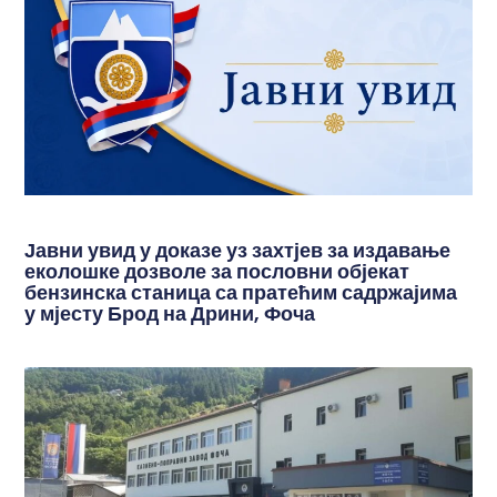
Јавни увид у доказе уз захтјев за издавање
еколошке дозволе за пословни објекат
бензинска станица са пратећим садржајима
у мјесту Брод на Дрини, Фоча