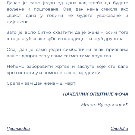
Данас је само један од дана кад треба да будете
вољене и поштоване. Овај дан нема смисла ако
сваког дана у години не будете уважаване и
цијењене.
Зато је врло битно схватити да је жена – осим тога
што је стуб сваке куће и породице – и стуб друштва.
Овај дан је само један симболични знак признања
вашег доприноса у свим сегментима друштва.
Нећемо заборавити жртве и заслуге које сте дале
кроз историју и помогле нашој заједници.
Срећан вам Дан жена – 8. март!
НАЧЕЛНИК ОПШТИНЕ ФОЧА
Милан Вукадиновић
Претходна
Следећа