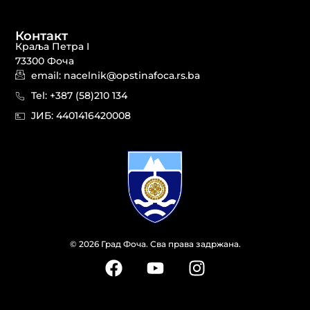
Контакт
Краља Петра I
73300 Фоча
email: nacelnik@opstinafoca.rs.ba
Tel: +387 (58)210 134
JИБ: 44014164​20008
© 2026 Град Фоча. Сва права задржана.