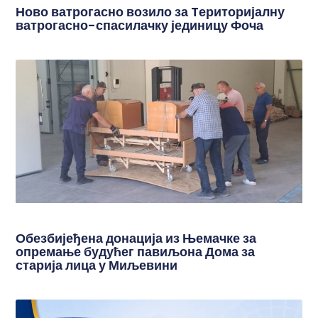
Ново ватрогасно возило за Tериторијалну
ватрогасно-спасилачку јединицу Фоча
Обезбијеђена донација из Њемачке за
опремање будућег павиљона Дома за
старија лица у Миљевини