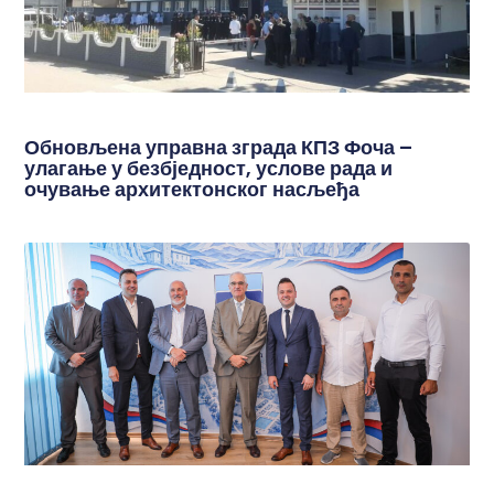
Обновљена управна зграда КПЗ Фоча –
улагање у безбједност, услове рада и
очување архитектонског насљеђа