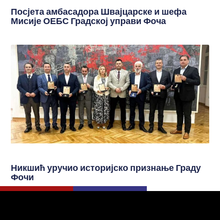
Посјета амбасадора Швајцарске и шефа
Мисије ОЕБС Градској управи Фоча
Никшић уручио историјско признање Граду
Фочи