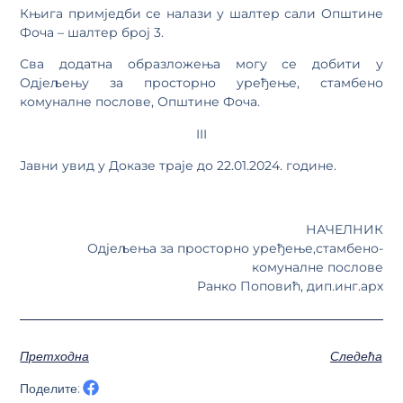
Књига примједби се налази у шалтер сали Општине
Фоча – шалтер број 3.
Сва додатна образложења могу се добити у
Одјељењу за просторно уређење, стамбено
комуналне послове, Општине Фоча.
III
Јавни увид у Доказе траје до 22.01.2024. године.
НАЧЕЛНИК
Одјељења за просторно уређење,стамбено-
комуналне послове
Ранко Поповић, дип.инг.арх
Претходна
Следећа
Поделите: