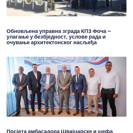
Обновљена управна зграда КПЗ Фоча –
улагање у безбједност, услове рада и
очување архитектонског насљеђа
Посјета амбасадора Швајцарске и шефа