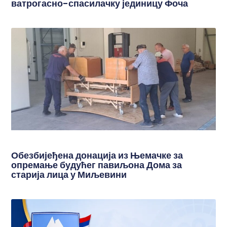
ватрогасно-спасилачку јединицу Фоча
Обезбијеђена донација из Њемачке за
опремање будућег павиљона Дома за
старија лица у Миљевини