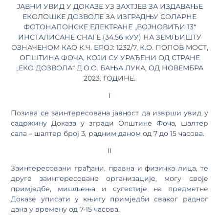
ЈАВНИ УВИД У ДОКАЗЕ УЗ ЗАХТЈЕВ ЗА ИЗДАВАЊЕ
ЕКОЛОШKЕ ДОЗВОЛЕ ЗА ИЗГРАДЊУ СОЛАРНЕ
ФОТОНАПОНСКЕ ЕЛЕКТРАНЕ „ВОЈНОВИЋИ 13“
ИНСТАЛИСАНЕ СНАГЕ (34.56 кУУ) НА ЗЕМЉИШТУ
ОЗНАЧЕНОМ КАО К.Ч. БРОЈ: 1232/7, К.О. ПОПОВ МОСТ,
ОПШТИНА ФОЧА, КОЈИ СУ УРАЂЕНИ ОД СТРАНЕ
„ЕКО ДОЗВОЛА“ Д.О.О. БАЊА ЛУКА, ОД НОВЕМБРА
2023. ГОДИНЕ.
I
Позива се заинтересована јавност да изврши увид у
садржину Доказа у згради Општине Фоча, шалтер
сала – шалтер број 3, радним даном од 7 до 15 часова.
II
Заинтересовани грађани, правна и физичка лица, те
друге заинтересоване организације, могу своје
примједбе, мишљења и сугестије на предметне
Доказе уписати у књигу примједби сваког радног
дана у времену од 7-15 часова.