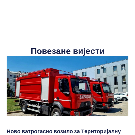
Повезане вијести
Ново ватрогасно возило за Tериторијалну