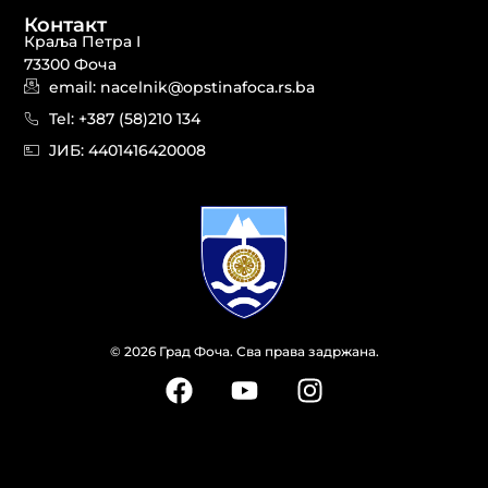
Контакт
Краља Петра I
73300 Фоча
email: nacelnik@opstinafoca.rs.ba
Tel: +387 (58)210 134
JИБ: 44014164​20008
© 2026 Град Фоча. Сва права задржана.