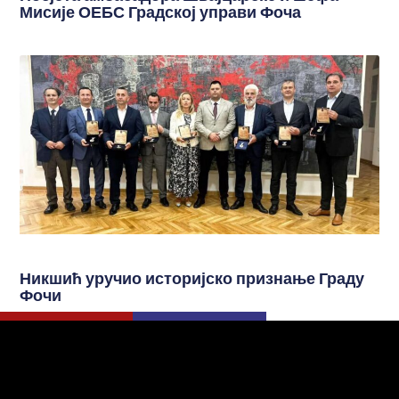
Мисије ОЕБС Градској управи Фоча
Никшић уручио историјско признање Граду
Фочи