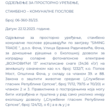
ОДЈЕЉЕЊЕ ЗА ПРОСТОРНО УРЕЂЕЊЕ,
СТАМБЕНО – КОМУНАЛНЕ ПОСЛОВЕ
Број: 06-360-35/23.
Датум: 22.12.2023. године.
Одјељење за просторно уређење, стамбено
комуналне послове рјешавајући по захтјеву “SIMING
TRADE “, д.о.о. Фоча, Улица Бранка Радичевића, Фоча,
за доношење рјешења о Еколошкој дозволи за
изградњу соларне фотонапонске електране
„ВОЈНОВИЋИ 13” инсталисане снаге (34,56 к\У) на
земљишту означеном као к.ч. број: 1232/7, к.о. Попов
Мост, Општина Фоча, у складу са чланом 39. и 88.
Закона о заштити животне средине („Службени
гласник Републике Српске“, број 71/12, 79/15 и 70/20) и
чланом 2 и 3. Правилника о постројењима која могу
бити изграђена и пуштена у рад само уколико имају
еколошку дозволу („Службени гласник Републике
Српске“, број: 124/12), о б ј а в љ у ј е