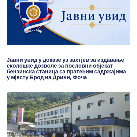
Јавни увид у доказе уз захтјев за издавање
еколошке дозволе за пословни објекат
бензинска станица са пратећим садржајима
у мјесту Брод на Дрини, Фоча