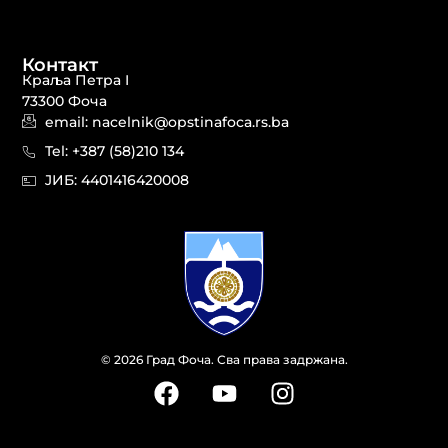
Контакт
Краља Петра I
73300 Фоча
email: nacelnik@opstinafoca.rs.ba
Tel: +387 (58)210 134
JИБ: 44014164​20008
© 2026 Град Фоча. Сва права задржана.