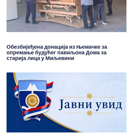
Обезбијеђена донација из Њемачке за
опремање будућег павиљона Дома за
старија лица у Миљевини