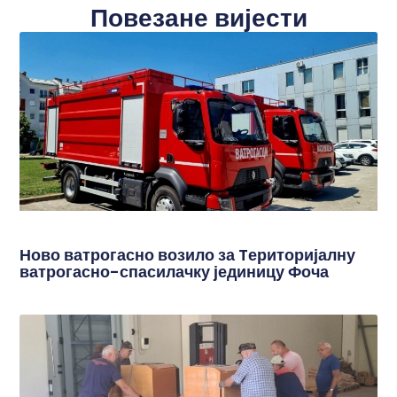
Повезане вијести
Ново ватрогасно возило за Tериторијалну
ватрогасно-спасилачку јединицу Фоча