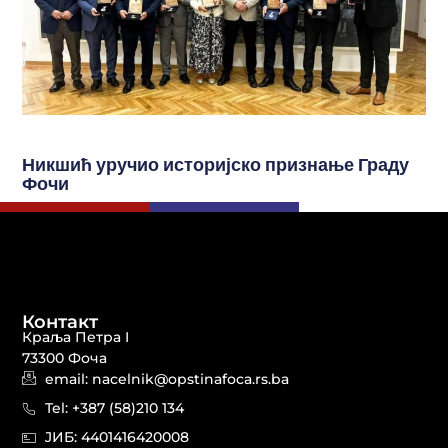
Никшић уручио историјско признање Граду
Фочи
Контакт
Краља Петра I
73300 Фоча
email: nacelnik@opstinafoca.rs.ba
Tel: +387 (58)210 134
JИБ: 44014164​20008