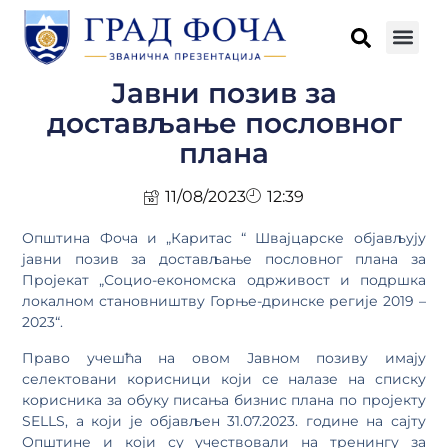
Јавни позив за
достављање пословног
плана
11/08/2023
12:39
Општина Фоча и „Каритас “ Швајцарске објављују
јавни позив за достављање пословног плана за
Пројекат „Социо-економска одрживост и подршка
локалном становништву Горње-дринске регије 2019 –
2023“.
Право учешћа на овом Јавном позиву имају
селектовани корисници који се налазе на списку
корисника за обуку писања бизнис плана по пројекту
SELLS, а који је објављен 31.07.2023. године на сајту
Општине и који су учествовали на тренингу за