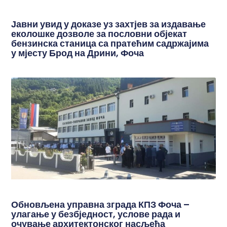
Јавни увид у доказе уз захтјев за издавање
еколошке дозволе за пословни објекат
бензинска станица са пратећим садржајима
у мјесту Брод на Дрини, Фоча
Обновљена управна зграда КПЗ Фоча –
улагање у безбједност, услове рада и
очување архитектонског насљеђа