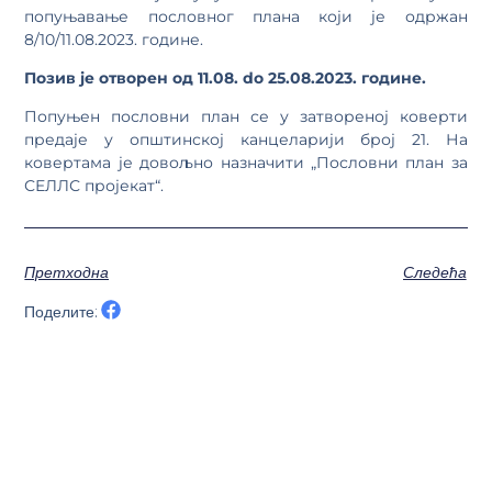
попуњавање пословног плана који је одржан
8/10/11.08.2023. године.
Позив је отворен од 11.08. do 25.08.2023. године.
Попуњен пословни план се у затвореној коверти
предаје у општинској канцеларији број 21. На
ковертама је довољно назначити „Пословни план за
СЕЛЛС пројекат“.
Претходна
Следећа
Поделите: