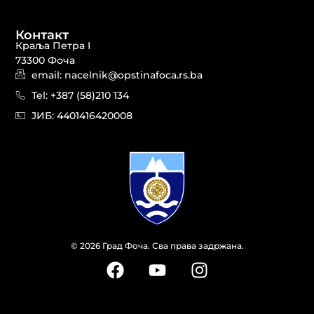
Контакт
Краља Петра I
73300 Фоча
email: nacelnik@opstinafoca.rs.ba
Tel: +387 (58)210 134
JИБ: 44014164​20008
© 2026 Град Фоча. Сва права задржана.