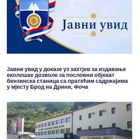
Јавни увид у доказе уз захтјев за издавање
еколошке дозволе за пословни објекат
бензинска станица са пратећим садржајима
у мјесту Брод на Дрини, Фоча