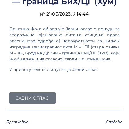
— граница БиХ/ЦГ (Хум)
21/06/2023
14:44
Општина Фоча објављује Јавни оглас о понуди за
споразумно рјешавање питања стицања права
власништва одређеној непокретности са циљем
изградње магистралног пута М – I 111 (стара ознака
М – 18), Брод на Дрини – граница БиХ/ЦГ (Хум), који
је објављен и на огласној табли Општине Фоча.
У прилогу текста доступан је Јавни оглас.
ЈАВНИ ОГЛАС
Претходна
Следећа