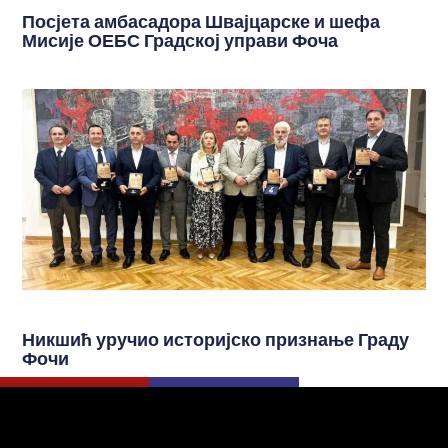
Посјета амбасадора Швајцарске и шефа
Мисије ОЕБС Градској управи Фоча
Никшић уручио историјско признање Граду
Фочи