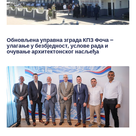
Обновљена управна зграда КПЗ Фоча –
улагање у безбједност, услове рада и
очување архитектонског насљеђа