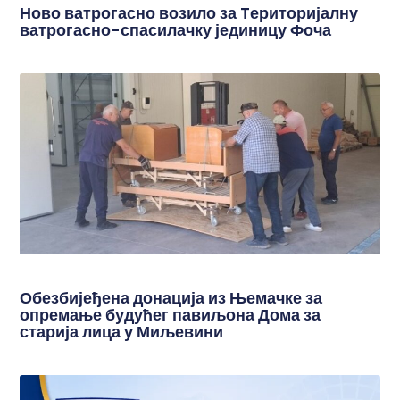
Ново ватрогасно возило за Tериторијалну
ватрогасно-спасилачку јединицу Фоча
Обезбијеђена донација из Њемачке за
опремање будућег павиљона Дома за
старија лица у Миљевини