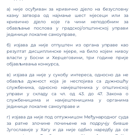
а) није осуђиван за кривично дјело на безусловну
казну затвора од најмање шест мјесеци или за
кривично дјело које га чини неподобним за
обављање послова у градској/општинској управи
јединице локалне самоуправе,
б) изјава да није отпуштен из органа управе као
резултат дисциплинске мјере, на било којем нивоу
власти у Босни и Херцеговини, три године прије
објављивања конкурса,
в) изјава да није у сукобу интереса, односно да не
обавља дужност која је неспојива са дужношћу
службеника, односно намјештеника у општинској
управи у складу са чл. од 43. до 47. Закона о
службеницима и намјештеницима у органима
јединице локалне самоуправе и
г) изјава да није под оптужницом Међународног суда
за ратне злочине почињене на подручју бивше
Југославије у Хагу и да није одбио наредбу да се