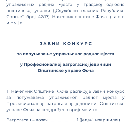
упражњених радних мјеста у градској односно
општинској управи („Службени гласник Републике
Српске“, број: 42/17), Начелник општине Фоча р а с п
и с у ј е
Ј
А
В
Н
И
К
О
Н
К
У
Р
С
за
попуњавање
упражњеног
радног
мјеста
у
Професионалној
ватрогасној
јединици
Општинске
управе
Фоча
I
Начелник Општине Фоча расписује Јавни конкурс
за попуњавање упражњеног радног мјеста у
Професионалној ватрогасној јединици Општинске
управе Фоча на неодређено вријеме и то:
Ватрогасац – возач ………………………. 1 (један) извршилац.