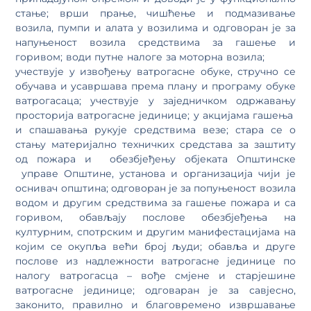
стање; врши прање, чишћење и подмазивање
возила, пумпи и алата у возилима и одговоран је за
напуњеност возила средствима за гашење и
горивом; води путне налоге за моторна возила;
учествује у извођењу ватрогасне обуке, стручно се
обучава и усавршава према плану и програму обуке
ватрогасаца; учествује у заједничком одржавању
просторија ватрогасне јединице; у акцијама гашења
и спашавања рукује средствима везе; стара се о
стању материјално техничких средстава за заштиту
од пожара и обезбјеђењу објеката Општинске
управе Општине, установа и организација чији је
оснивач општина; одговоран је за попуњеност возила
водом и другим средствима за гашење пожара и са
горивом, обављају послове обезбјеђења на
културним, спотрским и другим манифестацијама на
којим се окупља већи број људи; обавља и друге
послове из надлежности ватрогасне јединице по
налогу ватрогасца – вође смјене и старјешине
ватрогасне јединице; одговаран је за савјесно,
законито, правилно и благовремено извршавање