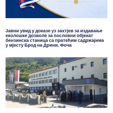
Јавни увид у доказе уз захтјев за издавање
еколошке дозволе за пословни објекат
бензинска станица са пратећим садржајима
у мјесту Брод на Дрини, Фоча