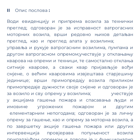
II
Опис послова
:
Води евиденцију и припрема возила за технички
преглед; одговоран је за исправност ватрогасних
моторних возила, врши редовно њихов детаљан
преглед, као и преглед алата у возилима;
управља и рукује ватрогасним возилима, пумпама и
другом ватрогасном опремом;учествује у отклањању
кварова на опреми и техници, те самостално отклања
ситније кварове, а сваки квар пријављује вођи
смјене, о већим кваровима извјештава старјешину
јединице; врши примопредају возила приликом
примопредаје дужности своје смјене и одговоран је
за возило и сву опрему у возилима; учествује
у акцијама гашења пожара и спасавања људи и
имовине угрожених пожаром и другим
елементарним непогодама; одговоран је за личну
опрему за гашење, као и опрему за моторна возила, а
по завршетку акције гашења пожара или других
интервенција провјерава попуњеност возила
припадајућом опремом и доводи је у функционално