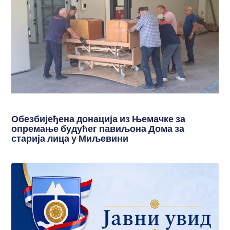
Обезбијеђена донација из Њемачке за
опремање будућег павиљона Дома за
старија лица у Миљевини