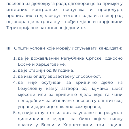
послова из дјелокруга рада; одговоран је за примјену
интерних контролних поступака и процедура,
прописаних за дјелокруг његовог рада и за свој рад
одговоран је ватрогасцу – вођи смјене и старјешини
Територијалне ватрогасне јединице.
III
Општи услови које морају испуњавати кандидати:
да је држављанин Републике Српске, односно
Босне и Херцеговине,
да је старији од 18 година,
да има општу здравствену способност,
да није осуђиван за кривично дјело на
безусловну казну затвора од најмање шест
мјесеци или за кривично дјело које га чини
неподобним за обављање послова у општинској
управи јединице локалне самоуправе,
да није отпуштен из органа управе као резултат
дисциплинске мјере, на било којем нивоу
власти у Босни и Херцеговини, три године