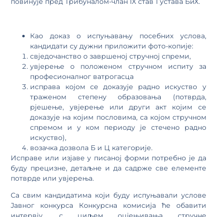
повинује пред Трибуналом-члан IX став 1 устава БиХ.
Као доказ о испуњавању посебних услова,
кандидати су дужни приложити фото-копије:
свједочанство о завршеној стручној спреми,
увјерење о положеном стручном испиту за
професионалног ватрогасца
исправа којом се доказује радно искуство у
траженом степену образовања (потврда,
рјешење, увјерење или други акт којим се
доказује на којим пословима, са којом стручном
спремом и у ком периоду је стечено радно
искуство),
возачка дозвола Б и Ц категорије.
Исправе или изјаве у писаној форми потребно је да
буду прецизне, детаљне и да садрже све елементе
потврде или увјерења.
Са свим кандидатима који буду испуњавали услове
Јавног конкурса Конкурсна комисија ће обавити
интервју, с циљем оцјењивања стручне