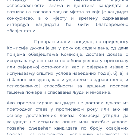
оспособљености, знања и вјештина кандидата и
познавања послова радног мјеста за које је кандидат
конкурисао, а о мјесту и времену одржавања
интервјуа кандидати ће бити благовремено
обавјештени.
Прворангирани кандидат, по приједлогу
Комисије дужан је да у року од седам дана, од дана
пријема обавјештења Комисије, достави доказе о
испуњавању општих и посебних услова у оригиналу
или овјереној фото-копији, као и овјерене изјаве о
испуњавању општих услова наведених под а), б), в) и
г) Јавног конкурса, као и увјерење о здравственој и
психофизичкој способности за вршење послова
гашења пожара и спасавања људи и имовине.
Ако прворангирани кандидат не достави доказе из
претходног става у прописаном року или ако на
основу достављених доказа Комисија утврди да
кандидат не испуњава опште или посебне услове,
позваће сљедећег кандидата по броју освојених
бодова са ранг-листе успјешних кандидата да