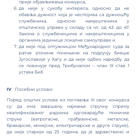
прије објављивања конкурса,
да није у сукобу интереса, односно да не
обавља дужност која је неспојива са дужношћу
службеника, односно намјештеника у
општинској управи у складу са чл. од 43. до 47.
Закона о службеницима и намјештеницима у
органима јединице локалне самоуправе и
да није под оптужницом Међународног суда за
ратне злочине почињене на подручју бивше
Југославије у Хагу и да није одбио наредбу да
се повинује пред Трибуналом – члан IX став 1
устава БиХ.
IV
Посебни услови:
Поред општих услова из поглавља III овог конкурса
су: да има завршену најмање стручну спрему
квалификованог радника одговарајуће техничке
струке (ватрогасне, грађевинске, металске,
браварске, хемијске, електричарске и друге струке),
да није старији од 25 година, да је здравствено и