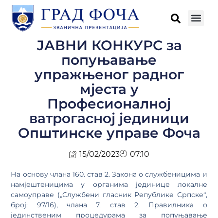
ЈАВНИ КОНКУРС за
попуњавање
упражњеног радног
мјеста у
Професионалној
ватрогасној јединици
Општинске управе Фоча
15/02/2023
07:10
На основу члана 160. став 2. Закона о службеницима и
намјештеницима у органима јединице локалне
самоуправе („Службени гласник Републике Српске“,
број: 97/16), члана 7. став 2. Правилника о
јединственим процедурама за попуњавање