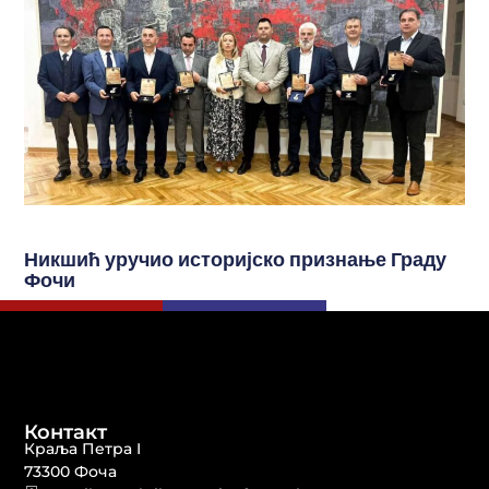
Никшић уручио историјско признање Граду
Фочи
Контакт
Краља Петра I
73300 Фоча