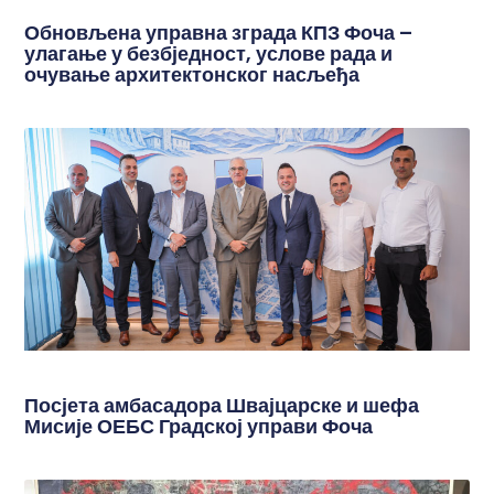
Обновљена управна зграда КПЗ Фоча –
улагање у безбједност, услове рада и
очување архитектонског насљеђа
Посјета амбасадора Швајцарске и шефа
Мисије ОЕБС Градској управи Фоча