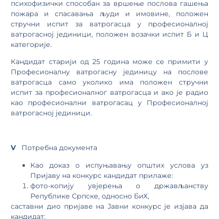
психофизички способан за вршење послова гашења
пожара и спасавања људи и имовине, положен
стручни испит за ватрогасца у професионалној
ватрогасној јединици, положен возачки испит Б и Ц
категорије.
Кандидат старији од 25 година може се примити у
Професионалну ватрогасну јединицу на послове
ватрогасца само уколико има положен стручни
испит за професионалног ватрогасца и ако је радио
као професионални ватрогасац у Професионалној
ватрогасној јединици.
V
Потребна документа
Као доказ о испуњавању општих услова уз
Пријаву на конкурс кандидат прилаже:
фото-копију увјерења о држављанству
Републике Српске, односно БиХ,
саставни дио пријаве на Јавни конкурс је изјава да
кандидат: