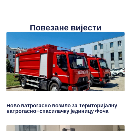
Повезане вијести
Ново ватрогасно возило за Tериторијалну
ватрогасно-спасилачку јединицу Фоча