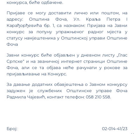
конкурса, биће одбачене.
Пријаве се могу доставити лично или поштом, на
адресу: Општина Фоча, Ул. Краља Петра I
Карађорђевића бр. 1, са назнаком: Пријава на Јавни
конкурс за попуну упражњеног радног мјеста у
статусу намјештеника у Општинској управи Општине
Фоча
Јавни конкурс биће објављен у дневном листу „Глас
Српске“ и на званичној интернет страници Општине
Фоча, али се та објава неће рачунати у рокове за
пријављивање на Конкурс.
За давање додатних обавјештења о Јавном конкурсу
задужен је службеник Општинске управе Фоча
Радмила Чајевић, контакт телефон: 058 210 558.
Број: 02-014-41/23