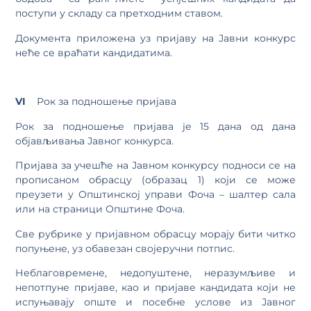
поступи у складу са претходним ставом.
Документа приложена уз пријаву на Јавни конкурс
неће се враћати кандидатима.
VI
Рок за подношење пријава
Рок за подношење пријава је 15 дана од дана
објављивања Јавног конкурса.
Пријава за учешће на Јавном конкурсу подноси се на
прописаном обрасцу (образац 1) који се може
преузети у Општинској управи Фоча – шалтер сала
или на страници Општине Фоча.
Све рубрике у пријавном обрасцу морају бити читко
попуњене, уз обавезан својеручни потпис.
Неблаговремене, недопуштене, неразумљиве и
непотпуне пријаве, као и пријаве кандидата који не
испуњавају опште и посебне услове из Јавног