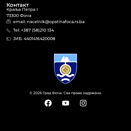
Контакт
Краља Петра I
73300 Фоча
email: nacelnik@opstinafoca.rs.ba
Tel: +387 (58)210 134
JИБ: 44014164​20008
© 2026 Град Фоча. Сва права задржана.