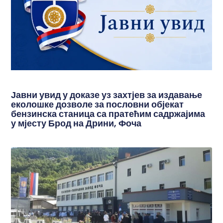
Јавни увид у доказе уз захтјев за издавање
еколошке дозволе за пословни објекат
бензинска станица са пратећим садржајима
у мјесту Брод на Дрини, Фоча