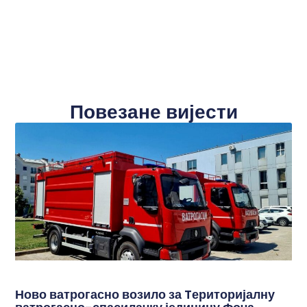
Повезане вијести
Ново ватрогасно возило за Tериторијалну