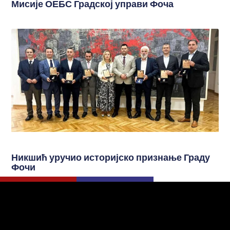
Мисије ОЕБС Градској управи Фоча
Никшић уручио историјско признање Граду
Фочи