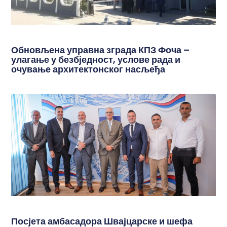
Обновљена управна зграда КПЗ Фоча –
улагање у безбједност, услове рада и
очување архитектонског насљеђа
Посјета амбасадора Швајцарске и шефа