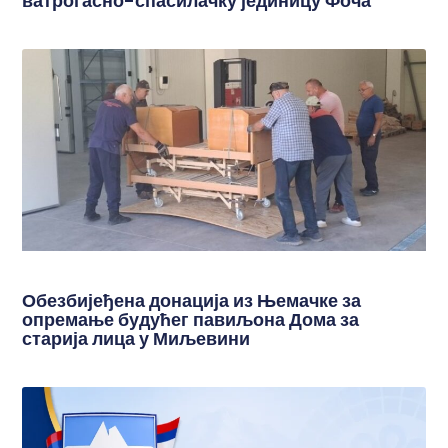
ватрогасно-спасилачку јединицу Фоча
Обезбијеђена донација из Њемачке за
опремање будућег павиљона Дома за
старија лица у Миљевини