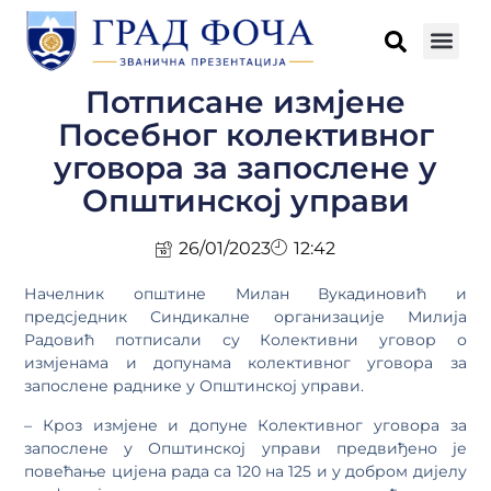
Потписане измјене
Посебног колективног
уговора за запослене у
Општинској управи
26/01/2023
12:42
Начелник општине Милан Вукадиновић и
предсједник Синдикалне организације Милија
Радовић потписали су Колективни уговор о
измјенама и допунама колективног уговора за
запослене раднике у Општинској управи.
– Кроз измјене и допуне Колективног уговора за
запослене у Општинској управи предвиђено је
повећање цијена рада са 120 на 125 и у добром дијелу