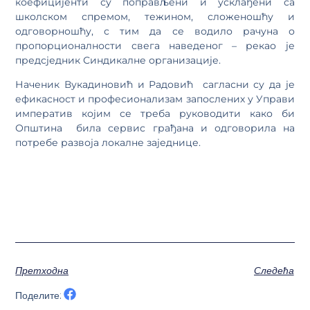
коефицијенти су поправљени и усклађени са
школском спремом, тежином, сложеношћу и
одговорношћу, с тим да се водило рачуна о
пропорционалности свега наведеног – рекао је
предсједник Синдикалне организације.
Наченик Вукадиновић и Радовић сагласни су да је
ефикасност и професионализам запослених у Управи
императив којим се треба руководити како би
Општина била сервис грађана и одговорила на
потребе развоја локалне заједнице.
Претходна
Следећа
Поделите: