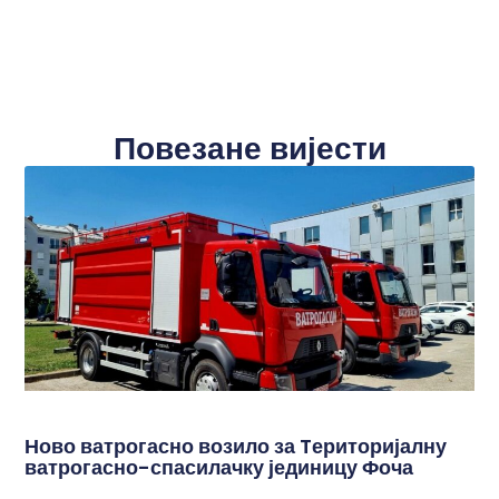
Повезане вијести
Ново ватрогасно возило за Tериторијалну
ватрогасно-спасилачку јединицу Фоча