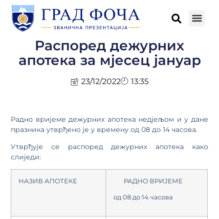
Распоред дежурних
апотека за мјесец јануар
23/12/2022
13:35
Радно вријеме дежурних апотека недјељом и у дане
празника утврђено је у времену од 08 до 14 часова.
Утврђује се распоред дежурних апотека како
слиједи:
НАЗИВ АПОТЕКЕ
РАДНО ВРИЈЕМЕ
од 08 до 14 часова