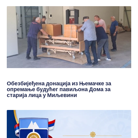
Обезбијеђена донација из Њемачке за
опремање будућег павиљона Дома за
старија лица у Миљевини