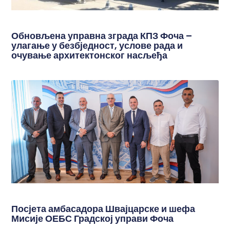
Обновљена управна зграда КПЗ Фоча –
улагање у безбједност, услове рада и
очување архитектонског насљеђа
Посјета амбасадора Швајцарске и шефа
Мисије ОЕБС Градској управи Фоча