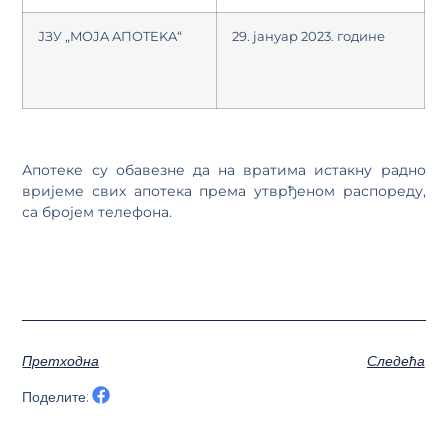
ЈЗУ „MOJA AПOTEKA“
29. јануар 2023. године
Апотеке су обавезне да на вратима истакну радно
вријеме свих апотека према утврђеном распореду,
са бројем телефона.
Претходна
Следећа
Поделите: