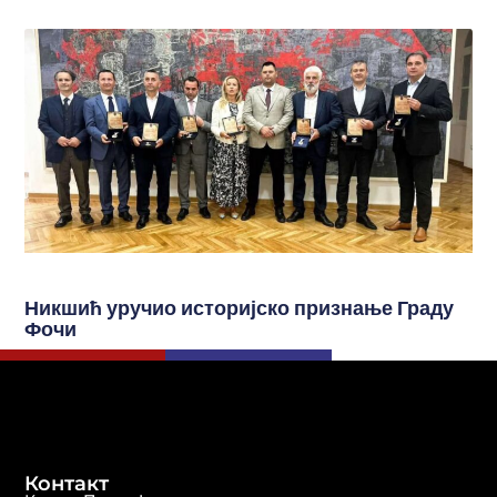
Никшић уручио историјско признање Граду
Фочи
Контакт