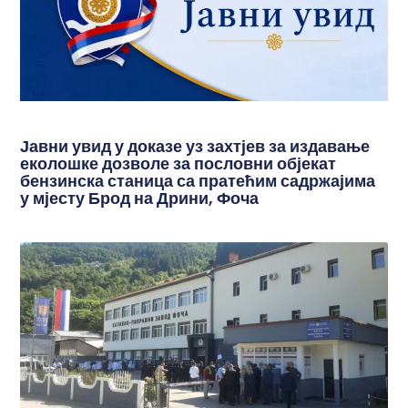
Јавни увид у доказе уз захтјев за издавање
еколошке дозволе за пословни објекат
бензинска станица са пратећим садржајима
у мјесту Брод на Дрини, Фоча