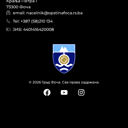
Краља Петра I
73300 Фоча
email: nacelnik@opstinafoca.rs.ba
Tel: +387 (58)210 134
JИБ: 44014164​20008
© 2026 Град Фоча. Сва права задржана.