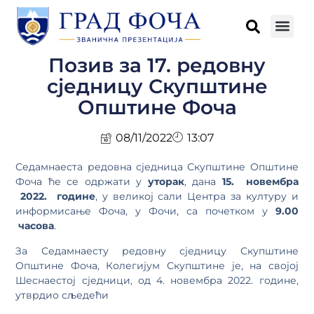
Позив за 17. редовну
сједницу Скупштине
Општине Фоча
08/11/2022
13:07
Седамнаеста редовна сједница Скупштине Општине
Фоча ће се одржати у
уторак
, дана
15. новембра
2022. године
, у великој сали Центра за културу и
информисање Фоча, у Фочи, са почетком у
9.00
часова
.
За Седамнаесту редовну сједницу Скупштине
Општине Фоча, Колегијум Скупштине је, на својој
Шеснаестој сједници, од 4. новембра 2022. године,
утврдио сљедећи