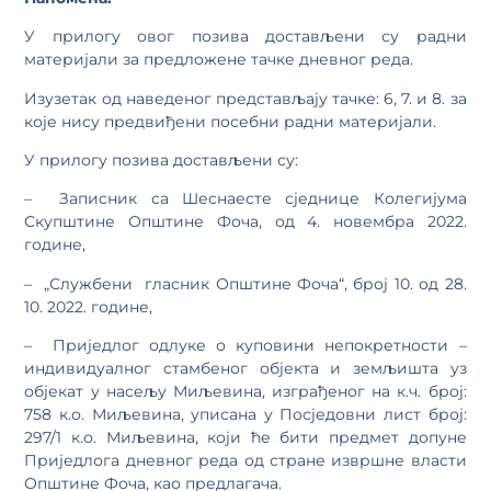
У прилогу овог позива достављени су радни
материјали за предложене тачке дневног реда.
Изузетак од наведеног представљају тачке: 6, 7. и 8. за
које нису предвиђени посебни радни материјали.
У прилогу позива достављени су:
– Записник са Шеснаесте сједнице Колегијума
Скупштине Општине Фоча, од 4. новембра 2022.
године,
– „Службени гласник Општине Фоча“, број 10. од 28.
10. 2022. године,
– Приједлог одлуке о куповини непокретности –
индивидуалног стамбеног објекта и земљишта уз
објекат у насељу Миљевина, изграђеног на к.ч. број:
758 к.о. Миљевина, уписана у Посједовни лист број:
297/1 к.о. Миљевина, који ће бити предмет допуне
Приједлога дневног реда од стране извршне власти
Општине Фоча, као предлагача.