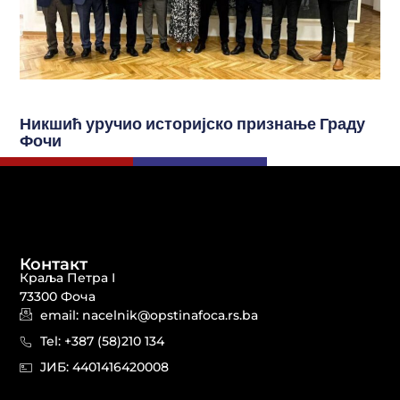
Никшић уручио историјско признање Граду
Фочи
Контакт
Краља Петра I
73300 Фоча
email: nacelnik@opstinafoca.rs.ba
Tel: +387 (58)210 134
JИБ: 44014164​20008