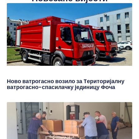
Ново ватрогасно возило за Tериторијалну
ватрогасно-спасилачку јединицу Фоча