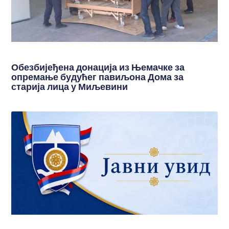
Обезбијеђена донација из Њемачке за
опремање будућег павиљона Дома за
старија лица у Миљевини