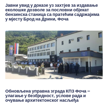
Јавни увид у доказе уз захтјев за издавање
еколошке дозволе за пословни објекат
бензинска станица са пратећим садржајима
у мјесту Брод на Дрини, Фоча
Обновљена управна зграда КПЗ Фоча –
улагање у безбједност, услове рада и
очување архитектонског насљеђа