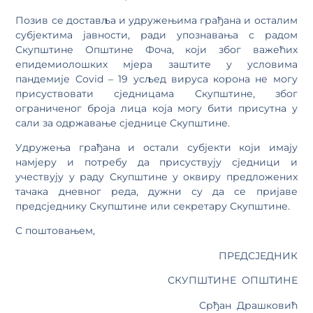
Позив се доставља и удружењима грађана и осталим
субјектима јавности, ради упознавања с радом
Скупштине Општине Фоча, који због важећих
епидемиолошких мјера заштите у условима
пандемије Covid – 19 усљед вируса корона не могу
присуствовати сједницама Скупштине, због
ограниченог броја лица која могу бити присутна у
сали за одржавање сједнице Скупштине.
Удружења грађана и остали субјекти који имају
намјеру и потребу да присуствују сједници и
учествују у раду Скупштине у оквиру предложених
тачака дневног реда, дужни су да се пријаве
предсједнику Скупштине или секретару Скупштине.
С поштовањем,
ПРЕДСЈЕДНИК
СКУПШТИНЕ ОПШТИНЕ
Срђан Драшковић