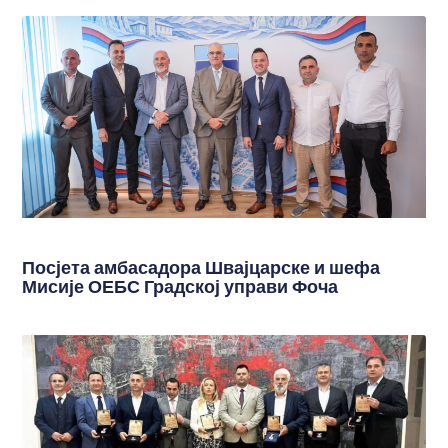
Посјета амбасадора Швајцарске и шефа
Мисије ОЕБС Градској управи Фоча