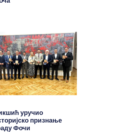
оча
икшић уручио
сторијско признање
раду Фочи