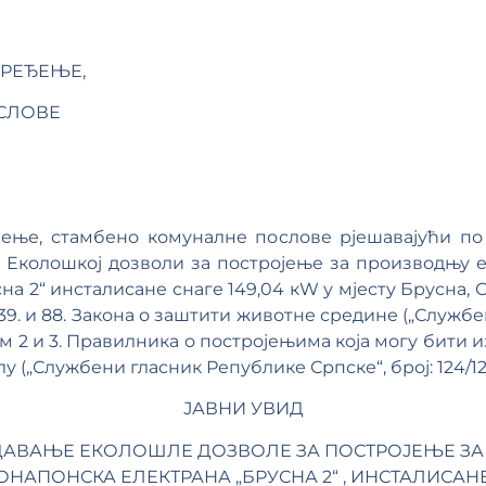
РЕЂЕЊЕ,
СЛОВЕ
ње, стамбено комуналне послове рјешавајући по за
Еколошкој дозволи за постројење за производњу е
 2“ инсталисане снаге 149,04 кW у мјесту Брусна, Опш
м 39. и 88. Закона о заштити животне средине („Служб
ланом 2 и 3. Правилника о постројењима која могу бити
 („Службени гласник Републике Српске“, број: 124/12)
ЈАВНИ УВИД
 ИЗДАВАЊЕ ЕКОЛОШЛЕ ДОЗВОЛЕ ЗА ПОСТРОЈЕЊЕ З
НАПОНСКА ЕЛЕКТРАНА „БРУСНА 2“ , ИНСТАЛИСАНЕ 