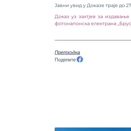
Јавни увид у Доказе траје до 27.
Доказ уз захтјев за издавањ
фотонапонска електрана „Брус
Претходна
Поделите: