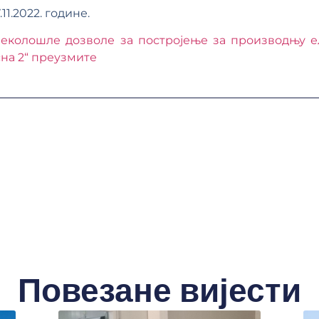
11.2022. године.
е еколошле дозволе за постројење за производњу е
на 2“ преузмите
Повезане вијести