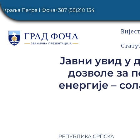
Краља Петра I Фоча
+387 (58)210 134
Вијес
Стату
Јавни увид у 
дозволе за 
енергије – со
РЕПУБЛИКА СРПСКА