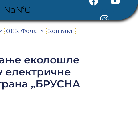
ОИК Фоча
Контакт
авање еколошле
у електричне
ктрана „БРУСНА