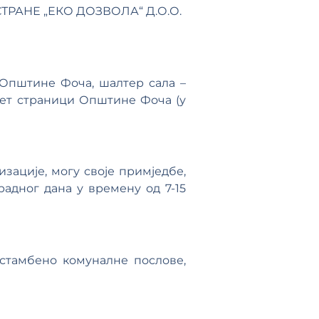
 СТРАНЕ „ЕКО ДОЗВОЛА“ Д.О.О.
 Општине Фоча, шалтер сала –
рнет страници Општине Фоча (у
зације, могу своје примједбе,
адног дана у времену од 7-15
стамбено комуналне послове,