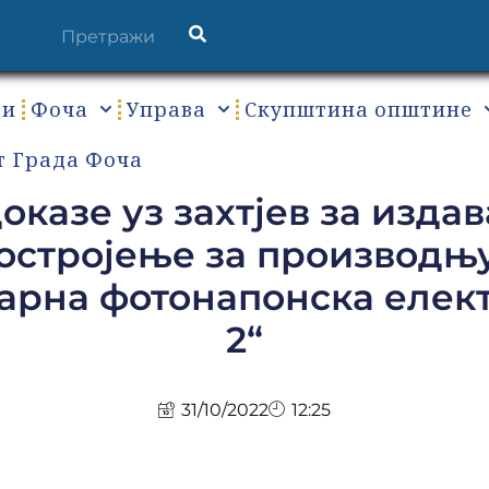
ти
Фоча
Управа
Скупштина општине
т Града Фоча
доказе уз захтјев за изд
постројење за производњ
ларна фотонапонска еле
2“
31/10/2022
12:25