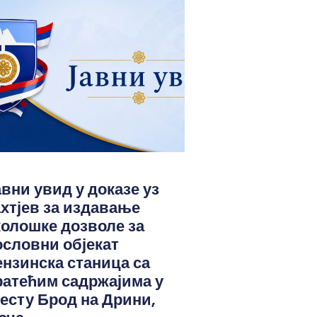
авни увид у доказе уз
ахтјев за издавање
колошке дозволе за
ословни објекат
ензинска станица са
ратећим садржајима у
јесту Брод на Дрини,