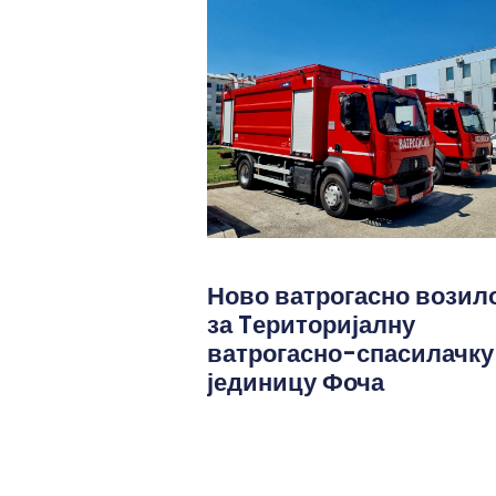
Ново ватрогасно возил
за Tериторијалну
ватрогасно-спасилачку
јединицу Фоча