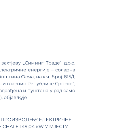
хтјеву „Симинг Траде“ д.о.о.
лектричне енергије – соларна
тина Фоча, на к.ч. број: 815/1,
ени гласник Републике Српске“,
 изграђена и пуштена у рад само
, објављује
А ПРОИЗВОДЊУ ЕЛЕКТРИЧНЕ
СНАГЕ 149,04 кW У МЈЕСТУ