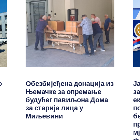
о
Обезбијеђена донација из
Ј
Њемачке за опремање
з
будућег павиљона Дома
е
за старија лица у
п
Миљевини
б
п
м