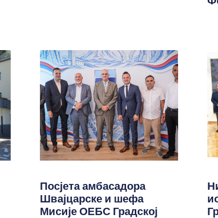
Ф
Посјета амбасадора
Н
Швајцарске и шефа
и
Мисије ОЕБС Градској
Г