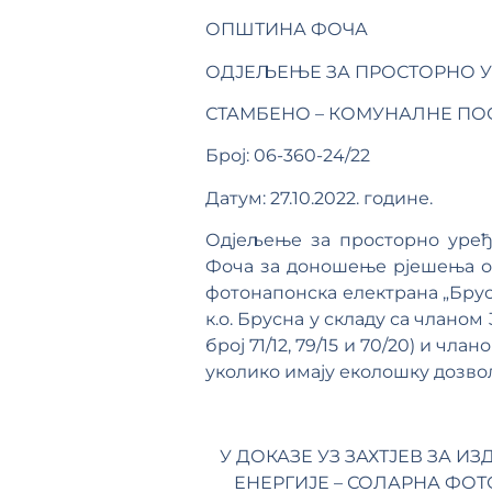
ОПШТИНА ФОЧА
ОДЈЕЉЕЊЕ ЗА ПРОСТОРНО У
СТАМБЕНО – КОМУНАЛНЕ ПО
Број: 06-360-24/22
Датум: 27.10.2022. године.
Одјељење за просторно уређе
Фоча за доношење рјешења о 
фотонапонска електрана „Брусна
к.о. Брусна у складу са члано
број 71/12, 79/15 и 70/20) и ч
уколико имају еколошку дозволу
У ДОКАЗЕ УЗ ЗАХТЈЕВ ЗА
ЕНЕРГИЈЕ – СОЛАРНА ФОТО