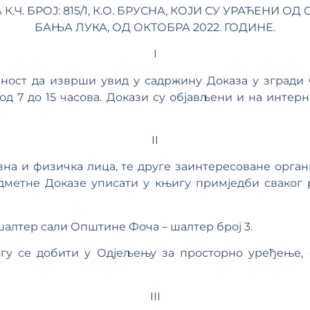
Ч. БРОЈ: 815/1, К.О. БРУСНА, КОЈИ СУ УРАЋЕНИ ОД
БАЊА ЛУКА, ОД ОКТОБРА 2022. ГОДИНЕ.
I
вност да изврши увид у садржину Доказа у згради
од 7 до 15 часова. Докази су објављени и на инте
II
на и физичка лица, те друге заинтересоване органи
метне Доказе уписати у књигу примједби сваког р
шалтер сали Општине Фоча – шалтер број 3.
гу се добити у Одјељењу за просторно уређење, 
III