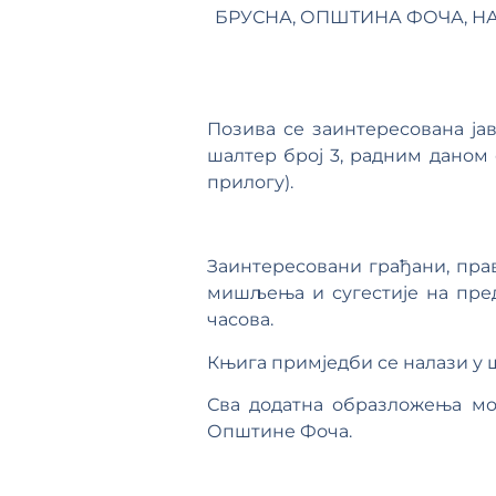
БРУСНА, ОПШТИНА ФОЧА, НА К.
Позива се заинтересована ја
шалтер број 3, радним даном 
прилогу).
Заинтересовани грађани, прав
мишљења и сугестије на пред
часова.
Књига примједби се налази у 
Сва додатна образложења мо
Општине Фоча.