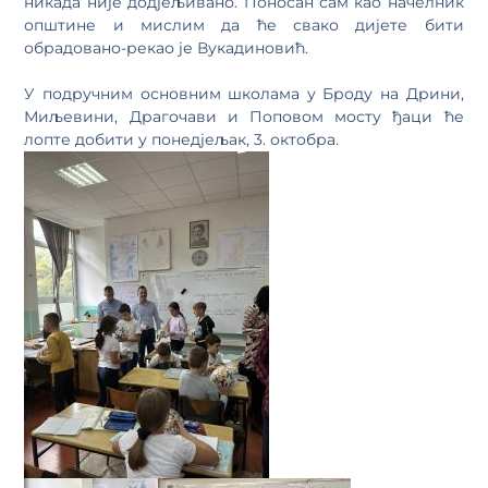
никада није додјељивано. Поносан сам као начелник
општине и мислим да ће свако дијете бити
обрадовано-рекао је Вукадиновић.
У подручним основним школама у Броду на Дрини,
Миљевини, Драгочави и Поповом мосту ђаци ће
лопте добити у понедјељак, 3. октобра.