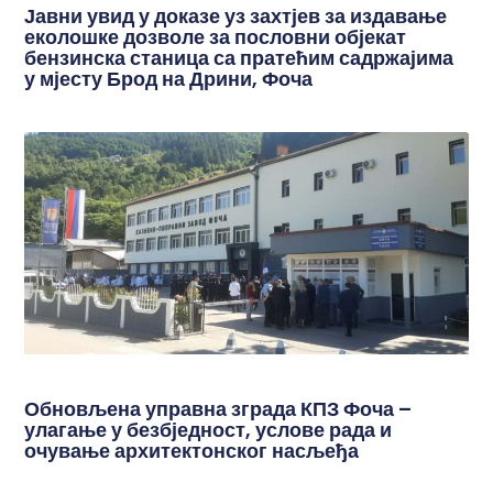
Јавни увид у доказе уз захтјев за издавање
еколошке дозволе за пословни објекат
бензинска станица са пратећим садржајима
у мјесту Брод на Дрини, Фоча
Обновљена управна зграда КПЗ Фоча –
улагање у безбједност, услове рада и
очување архитектонског насљеђа