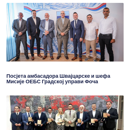
Посјета амбасадора Швајцарске и шефа
Мисије ОЕБС Градској управи Фоча