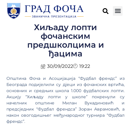
Хиљаду лопти
фочанским
предшколцима и
ђацима
30/09/2022
19:22
Општина Фоча и Асоцијација “Фудбал френдс” из
Београда подијелили су дјеци из фочанских вртића,
основних и средњих школа 1.000 фудбалских лопти.
Акцију “Хиљаду лопти у школе” покренули су
начелник општине Милан Вукадиновић и
предсједник “Фудбал френдса” Зоран Аврамовић, а
након овогодишњег међународног турнира “Фудбал
френдс”.