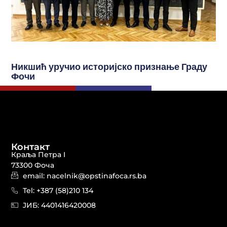
Никшић уручио историјско признање Граду
Фочи
Контакт
Краља Петра I
73300 Фоча
email: nacelnik@opstinafoca.rs.ba
Tel: +387 (58)210 134
JИБ: 44014164​20008