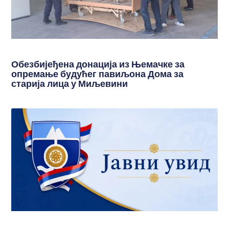
Обезбијеђена донација из Њемачке за
опремање будућег павиљона Дома за
старија лица у Миљевини