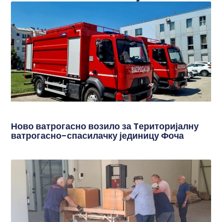
Ново ватрогасно возило за Tериторијалну
ватрогасно-спасилачку јединицу Фоча