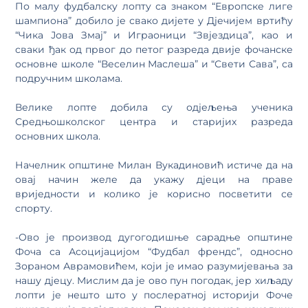
По малу фудбалску лопту са знаком “Европске лиге
шампиона” добило је свако дијете у Дјечијем вртићу
“Чика Јова Змај” и Играоници “Звјездица”, као и
сваки ђак од првог до петог разреда двије фочанске
основне школе “Веселин Маслеша” и “Свети Сава”, са
подручним школама.
Велике лопте добила су одјељења ученика
Средњошколског центра и старијих разреда
основних школа.
Начелник општине Милан Вукадиновић истиче да на
овај начин желе да укажу дјеци на праве
вриједности и колико је корисно посветити се
спорту.
-Ово је производ дугогодишње сарадње општине
Фоча са Асоцијацијом “Фудбал френдс”, односно
Зораном Аврамовићем, који је имао разумијевања за
нашу дјецу. Мислим да је ово пун погодак, јер хиљаду
лопти је нешто што у послератној историји Фоче