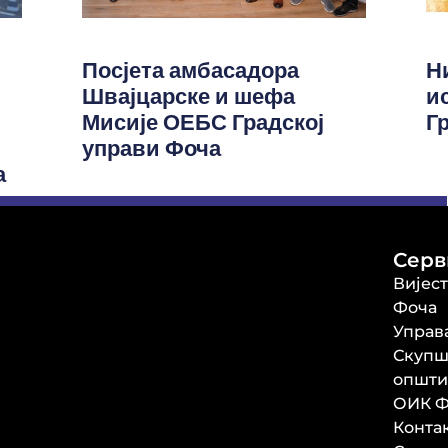
Посјета амбасадора
Н
Швајцарске и шефа
и
Мисије ОЕБС Градској
Г
управи Фоча
а
Серв
Вијес
Фоча
Управ
Скупш
општи
ОИК Ф
Конта