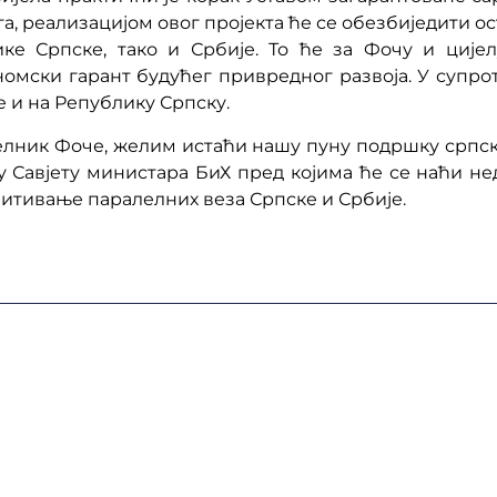
га, реализацијом овог пројекта ће се обезбиједити
ке Српске, тако и Србије. То ће за Фочу и цијел
номски гарант будућег привредног развоја. У супро
е и на Републику Српску.
ачелник Фоче, желим истаћи нашу пуну подршку српс
 Савјету министара БиХ пред којима ће се наћи н
итивање паралелних веза Српске и Србије.