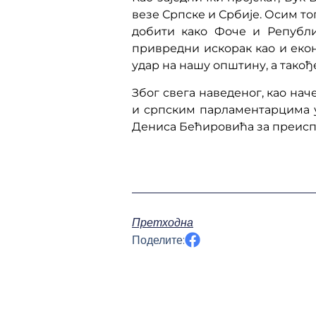
везе Српске и Србије. Осим то
добити како Фоче и Републи
привредни искорак као и еко
удар на нашу општину, а такођ
Због свега наведеног, као н
и српским парламентарцима у
Дениса Бећировића за преисп
Претходна
Поделите: