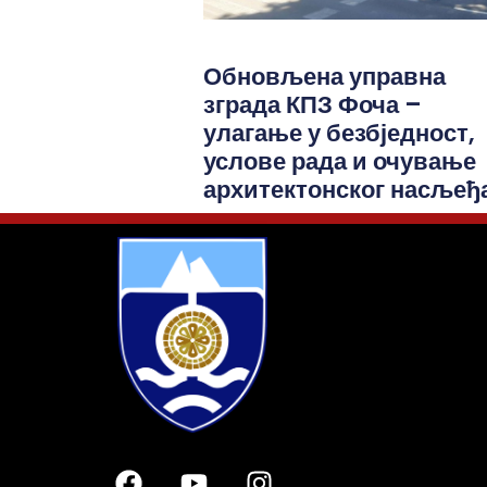
Обновљена управна
зграда КПЗ Фоча –
улагање у безбједност,
услове рада и очување
архитектонског насљеђ
© 2026 Град Фоча. Сва права