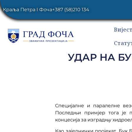
Краља Петра I Фоча
+387 (58)210 134
Вијес
Стату
УДАР НА Б
Специјалне и паралелне вез
Последњи примјер тога је п
концесија за изградњу хидроел
Као заједнички пројекат, Бук 