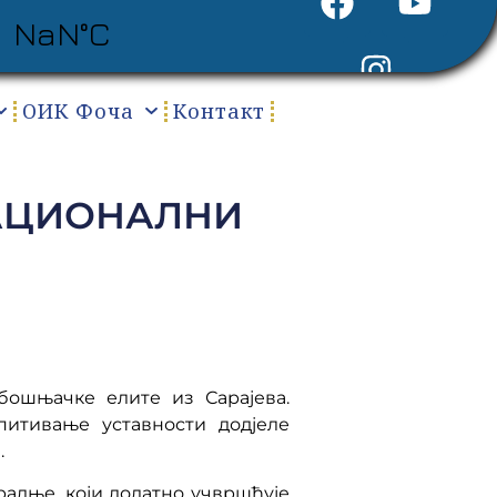
ОИК Фоча
Контакт
НАЦИОНАЛНИ
бошњачке елите из Сарајева.
питивање уставности додјеле
.
арадње, који додатно учвршћује