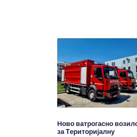
Ново ватрогасно возил
за Tериторијалну