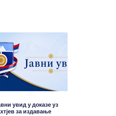
авни увид у доказе уз
ахтјев за издавање