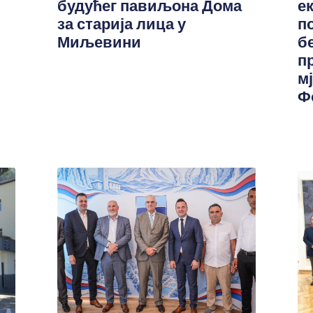
будућег павиљона Дома
е
за старија лица у
п
Миљевини
б
п
м
Ф