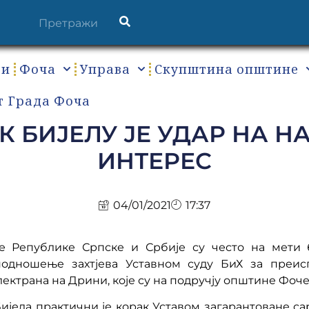
ти
Фоча
Управа
Скупштина општине
т Града Фоча
УК БИЈЕЛУ ЈЕ УДАР НА 
ИНТЕРЕС
04/01/2021
17:37
е Републике Српске и Србије су често на мети 
одношење захтјева Уставном суду БиХ за преис
ектрана на Дрини, које су на подручју општине Фоче
Бијела практични је корак Уставом загарантоване с