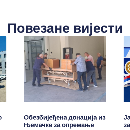
Повезане вијести
о
Обезбијеђена донација из
Ј
Њемачке за опремање
з