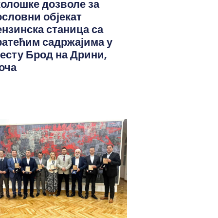
колошке дозволе за
ословни објекат
ензинска станица са
ратећим садржајима у
јесту Брод на Дрини,
оча