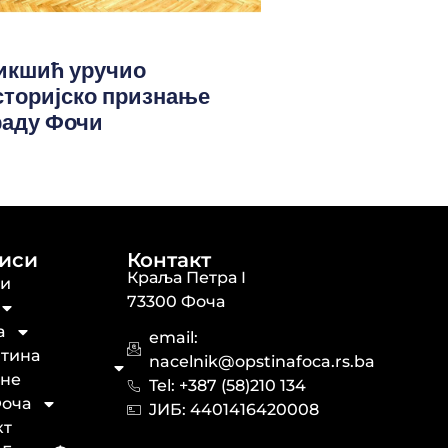
икшић уручио
сторијско признање
раду Фочи
иси
Контакт
Краља Петра I
ти
73300 Фоча
а
email:
тина
nacelnik@opstinafoca.rs.ba
не
Tel: +387 (58)210 134
оча
JИБ: 44014164​20008
кт