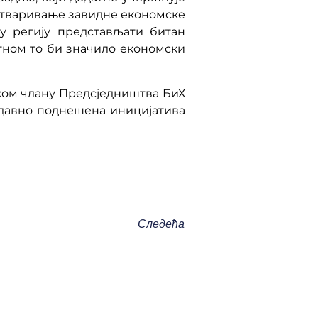
 остваривање завидне економске
у регију представљати битан
тном то би значило економски
ком члану Предсједништва БиХ
едавно поднешена иницијатива
Следећа