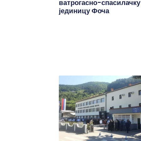
ватрогасно-спасилачку
јединицу Фоча