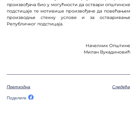
произвођача био у могућности да оствари општинске
подстицаје те мотивише произвођаче да повећањем
производње стекну услове и за остваривање
Републичког подстицаја.
Начелник Општине
Милан Вукадиновић
Претходна
Следећа
Поделите: