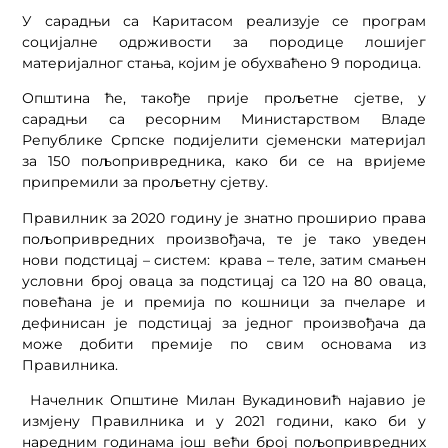
У сарадњи са Каритасом реализује се програм
социјалне одрживости за породице лошијег
материјалног стања, којим је обухваћено 9 породица.
Општина ће, такође прије прољетне сјетве, у
сарадњи са ресорним Министарством Владе
Републике Српске подијелити сјеменски материјал
за 150 пољопривредника, како би се на вријеме
припремили за прољетну сјетву.
Правилник за 2020 годину је знатно проширио права
пољопривредних произвођача, те је тако уведен
нови подстицај – систем: крава – теле, затим смањен
условни број оваца за подстицај са 120 на 80 оваца,
повећана је и премија по кошници за пчеларе и
дефинисан је подстицај за једног произвођача да
може добити премије по свим основама из
Правилника.
Начелник Општине Милан Вукадиновић најавио је
измјену Правилника и у 2021 години, како би у
наредним годинама још већи број пољопривредних