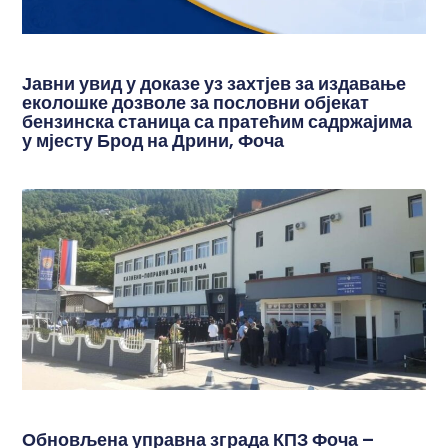
Јавни увид у доказе уз захтјев за издавање
еколошке дозволе за пословни објекат
бензинска станица са пратећим садржајима
у мјесту Брод на Дрини, Фоча
Обновљена управна зграда КПЗ Фоча –