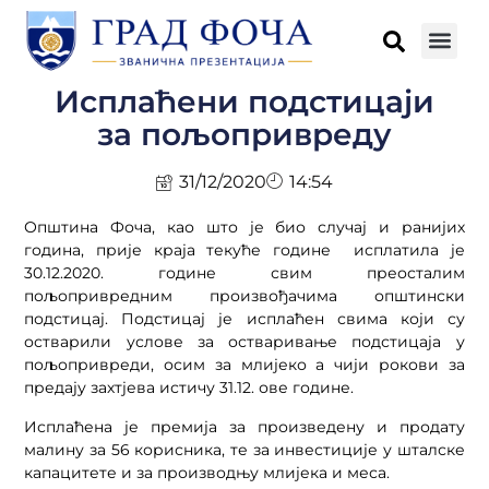
Исплаћени подстицаји
за пољопривреду
31/12/2020
14:54
Општина Фоча, као што је био случај и ранијих
година, прије краја текуће године исплатила је
30.12.2020. године свим преосталим
пољопривредним произвођачима општински
подстицај. Подстицај је исплаћен свима који су
остварили услове за остваривање подстицаја у
пољопривреди, осим за млијеко а чији рокови за
предају захтјева истичу 31.12. ове године.
Исплаћена је премија за произведену и продату
малину за 56 корисника, те за инвестиције у шталске
капацитете и за производњу млијека и меса.