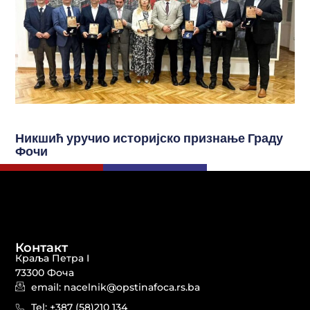
Никшић уручио историјско признање Граду
Фочи
Контакт
Краља Петра I
73300 Фоча
email: nacelnik@opstinafoca.rs.ba
Tel: +387 (58)210 134