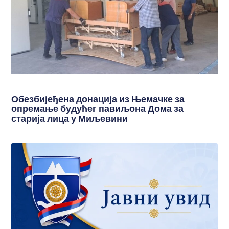
Обезбијеђена донација из Њемачке за
опремање будућег павиљона Дома за
старија лица у Миљевини