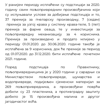
У ранијем периоду исплаћени су подстицаји за 2020.
годину свим пољопривредним произвођачима који
су испуњавали услове за добијање подстицаја и то,
37 премија за пчеларску производњу, 7 (седам)
премија за узгој крава у систему крава-теле, 5 (пет)
премија за фарме оваца, те у инвестиције за
пољопривредну механизацију за 4 корисника.
Премија за произведено и продато млијеко у
периоду 01.01.2020. до 30.06.2020. године такође је
исплаћена за 9 корисника, док ће премије за период
од 01.07.2020. до 31.12.2020. бити исплаћене почетком
2021. године.
Поред подстицаја по Правилнику,
пољопривредницима је у 2020 години у сарадњи са
Министарством пољопривреде, шумарства и
водопривреде, подијељен сјеменски материјал за
269 пољопривредника, а произвођачи поврћа
добили су 23 пластеника, а противградну заштиту
добило је 15 произвођача малина и другог
јагодичастог воћа.