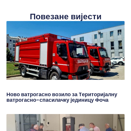
Повезане вијести
Ново ватрогасно возило за Tериторијалну
ватрогасно-спасилачку јединицу Фоча