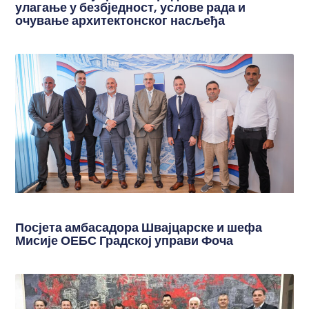
улагање у безбједност, услове рада и
очување архитектонског насљеђа
Посјета амбасадора Швајцарске и шефа
Мисије ОЕБС Градској управи Фоча