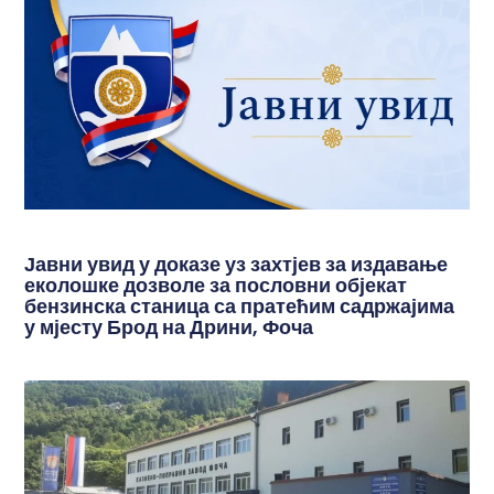
Јавни увид у доказе уз захтјев за издавање
еколошке дозволе за пословни објекат
бензинска станица са пратећим садржајима
у мјесту Брод на Дрини, Фоча