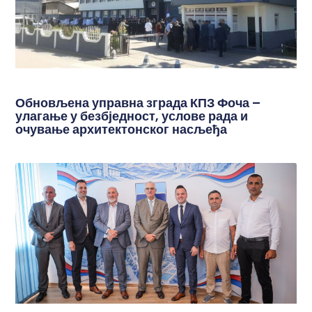
Обновљена управна зграда КПЗ Фоча –
улагање у безбједност, услове рада и
очување архитектонског насљеђа