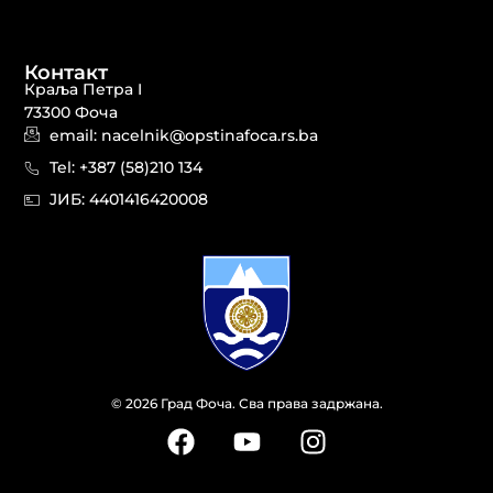
Контакт
Краља Петра I
73300 Фоча
email: nacelnik@opstinafoca.rs.ba
Tel: +387 (58)210 134
JИБ: 44014164​20008
© 2026 Град Фоча. Сва права задржана.