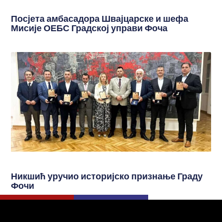
Посјета амбасадора Швајцарске и шефа
Мисије ОЕБС Градској управи Фоча
Никшић уручио историјско признање Граду
Фочи