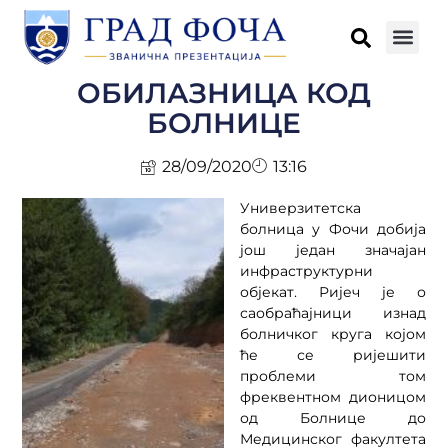
ОБИЛАЗНИЦА КОД
БОЛНИЦЕ
28/09/2020
13:16
Универзитетска
болница у Фочи добија
још један значајан
инфраструктурни
објекат. Ријеч је о
саобраћајници изнад
болничког круга којом
ће се ријешити
проблеми том
фреквентном дионицом
од Болнице до
Медицинског факултета