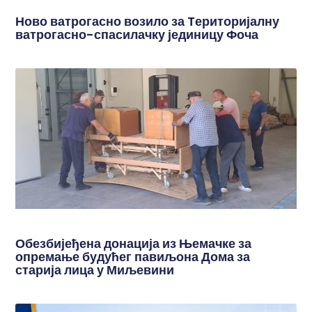
Ново ватрогасно возило за Tериторијалну
ватрогасно-спасилачку јединицу Фоча
Обезбијеђена донација из Њемачке за
опремање будућег павиљона Дома за
старија лица у Миљевини