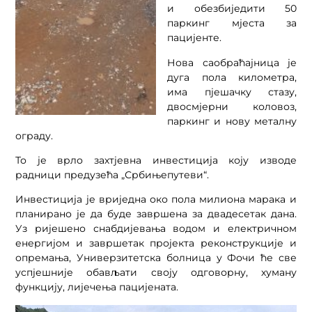
и обезбиједити 50
паркинг мјеста за
пацијенте.
Нова саобраћајница је
дуга пола километра,
има пјешачку стазу,
двосмјерни коловоз,
паркинг и нову металну
ограду.
То је врло захтјевна инвестиција коју изводе
радници предузећа „Србињепутеви“.
Инвестиција је вриједна око пола милиона марака и
планирано је да буде завршена за двадесетак дана.
Уз ријешено снабдијевања водом и електричном
енергијом и завршетак пројекта реконструкције и
опремања, Универзитетска болница у Фочи ће све
успјешније обављати своју одговорну, хуману
функцију, лијечења пацијената.