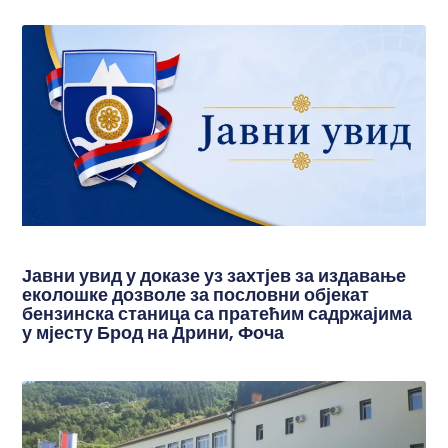
Јавни увид у доказе уз захтјев за издавање
еколошке дозволе за пословни објекат
бензинска станица са пратећим садржајима
у мјесту Брод на Дрини, Фоча