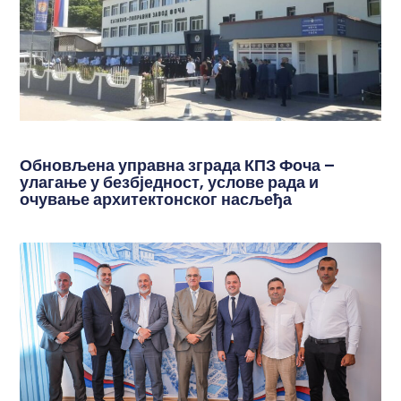
Обновљена управна зграда КПЗ Фоча –
улагање у безбједност, услове рада и
очување архитектонског насљеђа