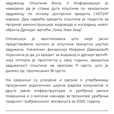
задужењу Општине Фоча. У Информацији је
наведено да је стање дуга општине по кредитном
задужењу по основу доспјелих кредита 1.457.247
марака. Два највећа кредита општина је подигла за
пројекат реконструкције водовода и изградњу новог
објекта Дјечијег вртића „Чика Јова Змај“.
Опозиција је критиковала што није јасно
представљено колико је општина тренутно укупно
задужена. Начелник финансија Мирјана Давидовић
појаснила је да, уз кредит за водовод и дјечији вртић-
чија отплата је пристигла у овој години, кредитна
задуженост општине не прелази 11 одсто, што је
далеко од прописаних 18 одсто.
На сједници су усвојене и одлуке о утврђивању
просјечних јединичних цијена радова комуналне и
друге јавне инфраструктуре и уређења јавних
површина и о висини накнаде за трошкове уређења
градског грађевинског земљишта за 2020. годину.