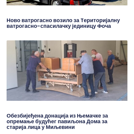
Ново ватрогасно возило за Tериторијалну
ватрогасно-спасилачку јединицу Фоча
Обезбијеђена донација из Њемачке за
опремање будућег павиљона Дома за
старија лица у Миљевини