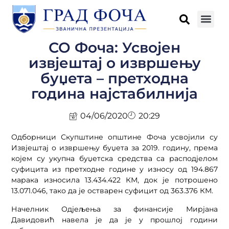
СО Фоча: Усвојен
извјештај о извршењу
буџета – претходна
година најстабилнија
04/06/2020
20:29
Одборници Скупштине општине Фоча усвојили су
Извјештај о извршењу буџета за 2019. годину, према
којем су укупна буџетска средства са расподјелом
суфицита из претходне године у износу од 194.867
марака износила 13.434.422 КМ, док је потрошено
13.071.046, тако да је остварен суфицит од 363.376 КМ.
Начелник Одјељења за финансије Мирјана
Давидовић навела је да је у прошлој години