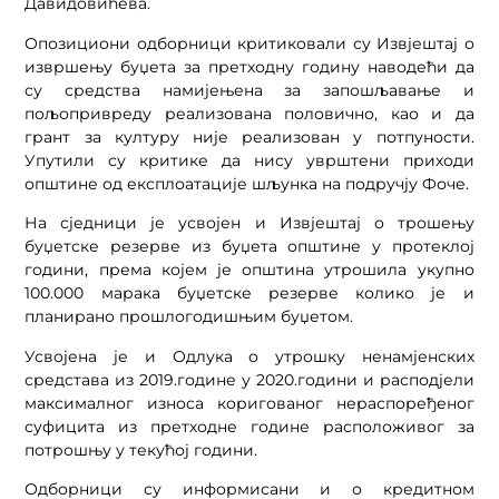
Давидовићева.
Опозициони одборници критиковали су Извјештај о
извршењу буџета за претходну годину наводећи да
су средства намијењена за запошљавање и
пољопривреду реализована половично, као и да
грант за културу није реализован у потпуности.
Упутили су критике да нису уврштени приходи
општине од експлоатације шљунка на подручју Фоче.
На сједници је усвојен и Извјештај о трошењу
буџетске резерве из буџета општине у протеклој
години, према којем је општина утрошила укупно
100.000 марака буџетске резерве колико је и
планирано прошлогодишњим буџетом.
Усвојена је и Одлука о утрошку ненамјенских
средстава из 2019.године у 2020.години и расподјели
максималног износа коригованог нераспоређеног
суфицита из претходне године расположивог за
потрошњу у текућој години.
Одборници су информисани и о кредитном