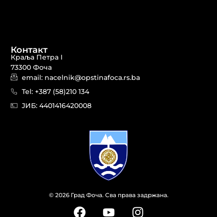
Контакт
Краља Петра I
73300 Фоча
email: nacelnik@opstinafoca.rs.ba
Tel: +387 (58)210 134
JИБ: 44014164​20008
© 2026 Град Фоча. Сва права задржана.