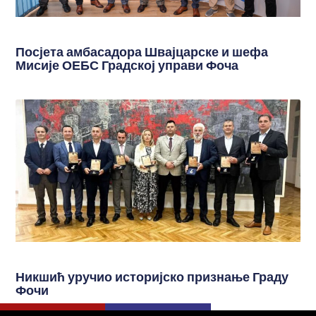
Посјета амбасадора Швајцарске и шефа
Мисије ОЕБС Градској управи Фоча
Никшић уручио историјско признање Граду
Фочи