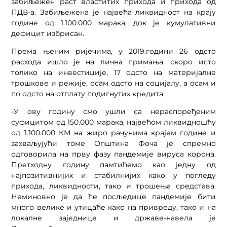
забиљежен раст властитих прихода и прихода од
ПДВ-а. Забиљежена је највећа ликвидност на крају
године од 1.100.000 марака, док је кумулативни
дефицит избрисан.
Према њеним ријечима, у 2019.години 26 одсто
расхода ишло је на лична примања, скоро исто
толико на инвестиције, 17 одсто на материјалне
трошкове и режије, осам одсто на социјалу, а осам и
по одсто на отплату подигнутих кредита.
-У ову годину смо ушли са нераспоређеним
суфицитом од 150.000 марака, највећом ликвидношћу
од 1.100.000 КМ на жиро рачунима крајем године и
захваљујући томе Општина Фоча је спремно
одговорила на прву фазу пандемије вируса корона.
Претходну годину памтићемо као једну од
најпозитивнијих и стабилнијих како у погледу
прихода, ликвидности, тако и трошења средстава.
Неминовно је да ће посљедице пандемије бити
много велике и утицаће како на привреду, тако и на
локалне заједнице и државе-навела је