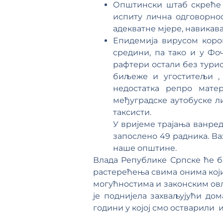
Општински штаб скреће п
испиту лична одговорнос
адекватне мјере, навикав
Епидемија вирусом коро
средини, па тако и у Фоч
рафтери остали без турис
биљеже и угоститељи , 
недостатка репро мате
међуградске аутобуске ли
таксисти.
У вријеме трајања ванред
запослено 49 радника. Ва
наше општине.
Влада Републике Српске ће 
растерећења свима онима који 
могућностима и законским ов
је поднијела захваљујући до
години у којој смо остварили 