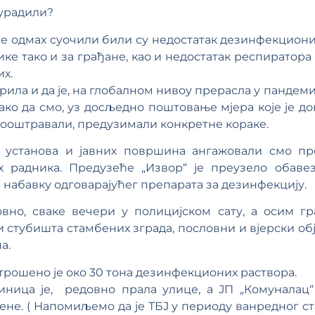
 урадили?
е одмах суочили били су недостатак дезинфекциони
ике тако и за грађане, као и недостатак респиратора
х.
ила и да је, на глобалном нивоу прерасла у пандеми
ако да смо, уз досљедно поштовање мјера које је д
ооштравали, предузимали конкретне кораке.
х установа и јавних површина ангажовали смо п
х радника. Предузеће „Извор“ је преузело обавез
 набавку одговарајућег препарата за дезинфекцију.
вно, сваке вечери у полицијском сату, а осим гр
 стубишта стамбених зграда, пословни и вјерски об
а.
трошено је око 30 тона дезинфекционих раствора.
диница је, редовно прала улице, а ЈП „Комуналац
ене. ( Напомиљемо да је ТБЈ у периоду ванредног с