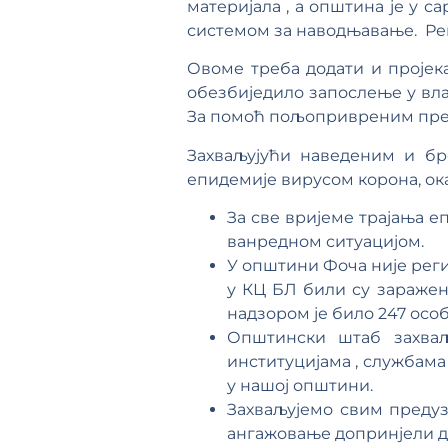
материјала , а општина је у 
системом за наводњавање. Рег
Овоме треба додати и пројека
обезбиједило запослење у вла
За помоћ пољопривреним преду
Захваљујући наведеним и бр
епидемије вирусом корона, о
За све вријеме трајања е
ванредном ситуацијом.
У општини Фоча није регис
у КЦ БЛ били су заражени
надзором је било 247 особ
Општински штаб захваљ
институцијама , службама
у нашој општини.
Захваљујемо свим предуз
ангажовање допринјели д