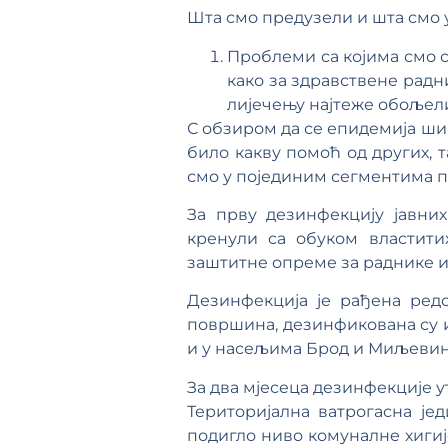
Шта смо предузели и шта смо
Проблеми са којима смо с
како за здравствене радн
лијечењу најтеже обољели
С обзиром да се епидемија шир
било какву помоћ од других, т
смо у појединим сегментима п
За прву дезинфекцију јавни
кренули са обуком властити
заштитне опреме за раднике и
Дезинфекција је рађена редо
површина, дезинфикована су и
и у насељима Брод и Миљевин
За два мјесеца дезинфекције у
Територијална ватрогасна је
подигло ниво комуналне хигиј