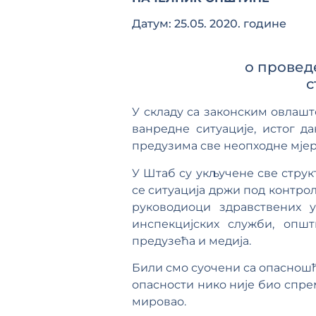
Датум: 25.05. 2020. године
о провед
с
У складу са законским овлаш
ванредне ситуације, истог д
предузима све неопходне мјер
У Штаб су укључене све струк
се ситуација држи под контрол
руководиоци здравствених у
инспекцијских служби, општ
предузећа и медија.
Били смо суочени са опасношћу 
опасности нико није био спрем
мировао.