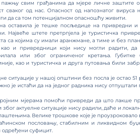
ажњу свим грађанима да мјере личне заштите ост
т сваког од нас. Опасност од напознатог вируса н
ати да са том потенцијалном опасношћу живити.
на оставила је тешке посљедице на привредни и 
и. Највеће штете претрпјела је туристичка привред
та са којима су имали аранжмане, а тиме и без пла
као и привредници који нису могли радити, да 
рилала или због ограниченог кретања. Губитке 
није, као и туристичка и друга путовања били заб
не ситуације у нашој општини без посла је остао 51 
жно је истаћи да на једног радника нису отпуштал
бројним мјерама помоћи привреди да што лакше пр
због актуелне ситуације нису радили, даће и локална
лаштењима. Велике трошкове које је проузроковало
маћинском пословању, стабилним и ликвидном буџ
и одређени суфицит.