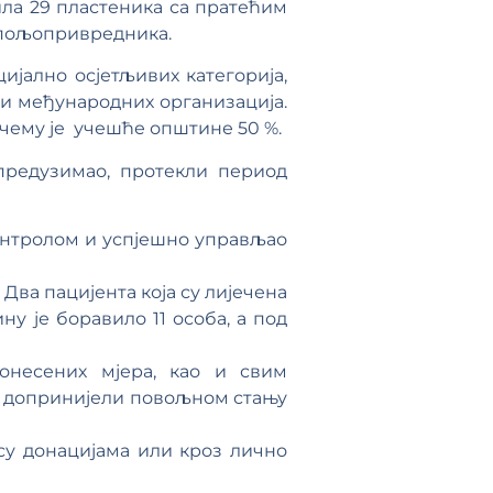
ила 29 пластеника са пратећим
 пољопривредника.
ијално осјетљивих категорија,
 и међународних организација.
чему је учешће општине 50 %.
предузимао, протекли период
контролом и успјешно управљао
 Два пацијента која су лијечена
ну је боравило 11 особа, а под
онесених мјера, као и свим
ом допринијели повољном стању
су донацијама или кроз лично