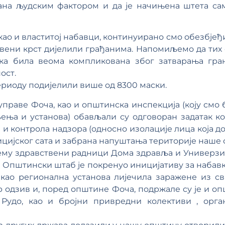
вана људским фактором и да је начињена штета са
као и властитој набавци, континуирано смо обезбјеђи
ени крст дијелили грађанима. Напомиљемо да тих с
вка била веома компликована због затварања гран
ост.
риоду подијелили више од 8300 маски.
раве Фоча, као и општинска инспекција (коју смо 
ења и установа) обављали су одговоран задатак 
а и контрола надзора (односно изолације лица која д
цијског сата и забрана напуштања територије наше
му здравствени радници Дома здравља и Универзит
 а Општински штаб је покренуо иницијативу за набав
 као регионална установа лијечила заражене из 
р одзив и, поред општине Фоча, подржале су је и оп
Рудо, као и бројни привредни колективи , орга