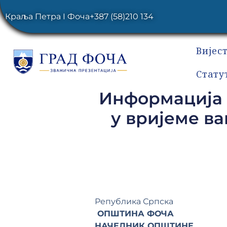
Краља Петра I Фоча
+387 (58)210 134
Вијес
Стату
Информација 
у вријеме в
Република Српска
ОПШТИНА ФОЧА
НАЧЕЛНИК ОПШТИНЕ