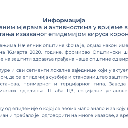
Информација
еним мјерама и активностима у вријеме 
тања изазваног епидемијом вируса коро
тењима Начелник општине Фоча је, одмах након им
ана 16.марта 2020. године, формирао Општински 
е на заштити здравља грађана наше општине од вир
туре и сви сегменти локалне заједнице који у актуе
ом, да се епидемија сузбије и становништво заштит
станова, примарног и терцијарног типа, Завода 
инских одјељења, Штаба ЦЗ, социјалне установе
од епидемије о којој се веома мало знало и за коју н
ан и требало је одговорити на многе изазове, а вре