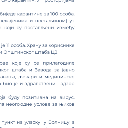
 смо карантин. У просторијама
биједе карантине за 100 особа.
лежајевима и постаљином) уз
е који су постављени између
е 11 особа. Храну за кориснике
 и Општинског штаба ЦЗ.
ове које су се прилагодиле
чког штаба и Завода за јавно
жавања, љекари и медицинске
 био је и здравствени надзор
ја буду позитивна на вирус,
ла неопходне услове за њихов
пункт на уласку у Болницу, а