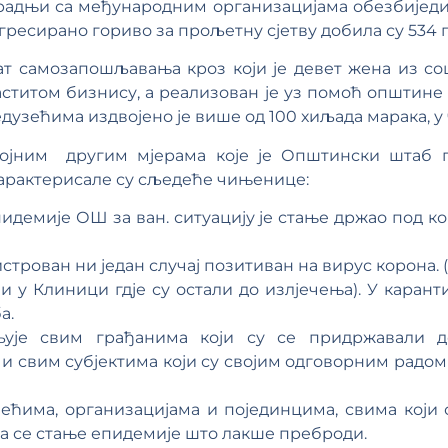
сарадњи са међународним организацијама обезбијед
ресирано гориво за прољетну сјетву добила су 534
т самозапошљавања кроз који је девет жена из соц
ститом бизнису, а реализован је уз помоћ општине
зећима издвојено је више од 100 хиљада марака, у 
ојним другим мјерама које је Општински штаб 
карактерисале су сљедеће чињенице:
пидемије ОШ за ван. ситуацију је стање држао под 
трован ни један случај позитиван на вирус корона. (
 у Клиници гдје су остали до излјечења). У каранти
а.
ује свим грађанима који су се придржавали д
 и свим субјектима који су својим одговорним рад
ећима, организацијама и појединцима, свима који 
а се стање епидемије што лакше преброди.