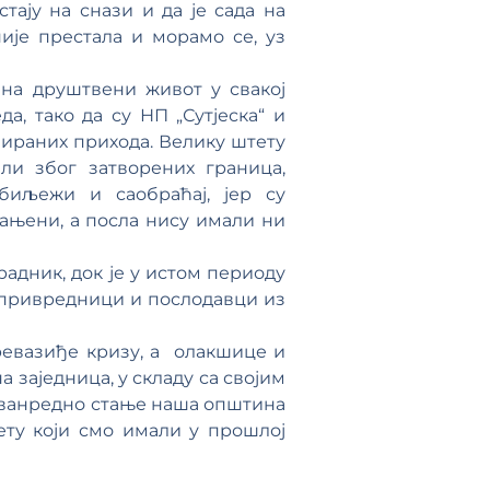
ају на снази и да је сада на
ије престала и морамо се, уз
на друштвени живот у свакој
а, тако да су НП „Сутјеска“ и
нираних прихода. Велику штету
ли због затворених граница,
биљежи и саобраћај, јер су
рањени, а посла нису имали ни
радник, док је у истом периоду
и привредници и послодавци из
евазиђе кризу, а олакшице и
 заједница, у складу са својим
 ванредно стање наша општина
ету који смо имали у прошлој