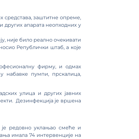
х средстава, заштитне опреме,
 и других апарата неопходних у
ју, није било реално очекивати
оносио Републички штаб, а које
рофесионалну фирму, и одмах
у набавке пумпи, прскалица,
адских улица и других јавних
јекти. Дезинфекција је вршена
“ је редовно уклањао смеће и
тања имала 74 интервенције на