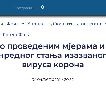
ти
Фоча
Управа
Скупштина општине
т Града Фоча
о проведеним мјерама и
анредног стања изазвано
вируса корона
04/06/2020
20:32