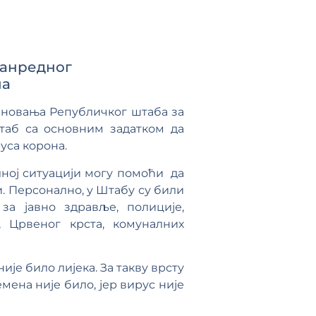
ванредног
на
еновања Републичког штаба за
штаб са основним задатком да
уса корона.
лној ситуацији могу помоћи да
и. Персонално, у Штабу су били
за јавно здравље, полиције,
, Црвеног крста, комуналних
ије било лијека. За такву врсту
мена није било, јер вирус није