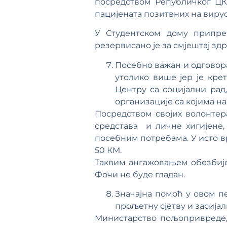
посредством Републичког ЦК 
пацијената позитвних на вирус 
У Студентском дому припре
резервисано је за смјештај зд
Посебно важан и одговора
утолико више јер је кре
Центру са социјални рад
организације са којима н
Посредством својих волонтера
средстава и личне хигијене,
посебним потребама. У исто в
50 КМ.
Таквим ангажовањем обезбије
Фочи не буде гладан.
Значајна помоћ у овом 
прољетну сјетву и засиј
Министарство пољопривреде,