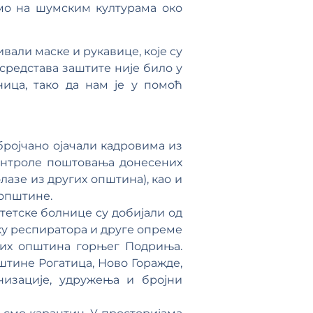
мо на шумским културама око
вали маске и рукавице, које су
редстава заштите није било у
ица, тако да нам је у помоћ
бројчано ојачали кадровима из
контроле поштовања донесених
олазе из других општина), као и
 општине.
етске болнице су добијали од
ку респиратора и друге опреме
свих општина горњег Подриња.
штине Рогатица, Ново Горажде,
низације, удружења и бројни