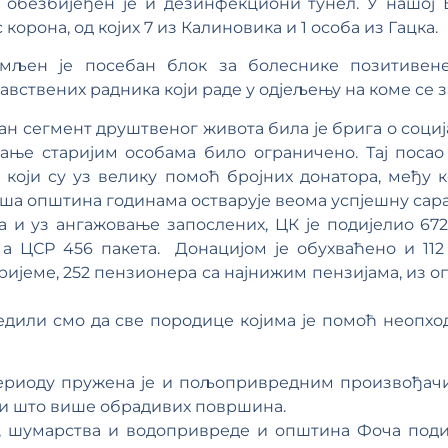
обезбијеђен је и дезинфекциони тунел. У нашој 
корона, од којих 7 из Калиновика и 1 особа из Гацка.
мљен је посебан блок за болеснике позитивене
равствених радника који раде у одјељењу на коме се 
н сегмент друштвеног живота била је брига о социј
тање старијим особама било ограничено. Тај посао
, који су уз велику помоћ бројних донатора, међу
аша општина годинама остварује веома успјешну сар
 и уз ангажовање запослених, ЦК је подијелио 672
 а ЦСР 456 пакета. Донацијом је обухваћено и 112 
ријеме, 252 пензионера са најнижим пензијама, из о
дили смо да све породице којима је помоћ неопход
периоду пружена је и пољопривредним произвођачи
али што више обрадивих површина.
 шумарства и водопривреде и општина Фоча подије