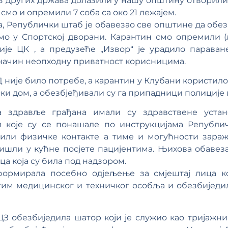
 из других држава долазили у нашу општину отворили
смо и опремили 7 соба са око 21 лежајем.
, Републички штаб је обавезао све општине да обез
мо у Спортској дворани. Карантин смо опремили (
је ЦК , а предузеће „Извор“ је урадило параван
ј начин неопходну приватност корисницима.
није било потребе, а карантин у Клубани користило ј
ски дом, а обезбјеђивали су га припадници полиције
а здравље грађана имали су здравствене устан
и које су се понашале по инструкцијама Републи
или физичке контакте а тиме и могућности зара
ишли у кућне посјете пацијентима. Њихова обавеза
ица која су била под надзором.
формирала посебно одјељење за смјештај лица ко
тим медицинског и техничког особља и обезбиједи
З обезбиједила шатор који је служио као тријажни 