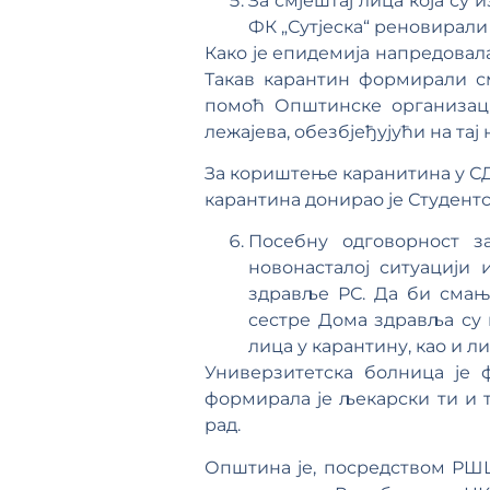
За смјештај лица која су
ФК „Сутјеска“ реновирали 
Како је епидемија напредовала
Такав карантин формирали с
помоћ Општинске организаци
лежајева, обезбјеђујући на та
За кориштење каранитина у СД 
карантина донирао је Студент
Посебну одговорност з
новонасталој ситуацији 
здравље РС. Да би смањ
сестре Дома здравља су 
лица у карантину, као и л
Универзитетска болница је 
формирала је љекарски ти и 
рад.
Општина је, посредством РШЦ