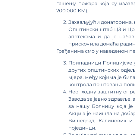
гашењу пожара која су изаз
200.000 КМ).
Захваљујући донаторима, 
Општински штаб ЦЗ и Црв
апотекама и да је наба
прискочила домаћа радин
Грађанима смо у наведеном пе
Припадници Полицијске уп
других општинских одјељ
мјера, међу којима је бил
контрола поштовања поли
Неопходну заштитну опре
Завода за јавно здравље,
за нашу Болницу која је
Акција је наишла на доба
Вишеград, Калиновик и 
појединци.