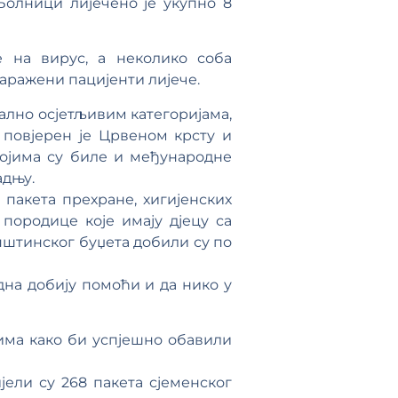
Болници лијечено је укупно 8
 на вирус, а неколико соба
заражени пацијенти лијече.
ално осјетљивим категоријама,
 повјерен је Црвеном крсту и
 којима су биле и међународне
адњу.
 пакета прехране, хигијенских
породице које имају дјецу са
пштинског буџета добили су по
на добију помоћи и да нико у
ма како би успјешно обавили
ли су 268 пакета сјеменског