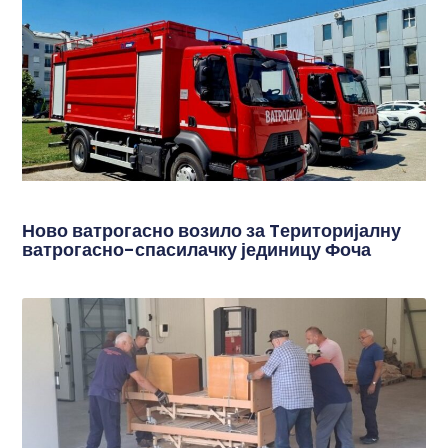
Ново ватрогасно возило за Tериторијалну
ватрогасно-спасилачку јединицу Фоча