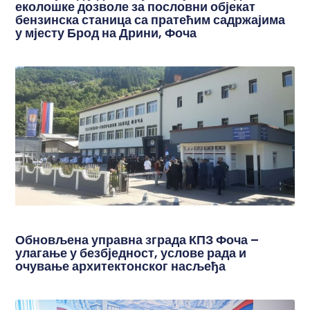
еколошке дозволе за пословни објекат
бензинска станица са пратећим садржајима
у мјесту Брод на Дрини, Фоча
Обновљена управна зграда КПЗ Фоча –
улагање у безбједност, услове рада и
очување архитектонског насљеђа