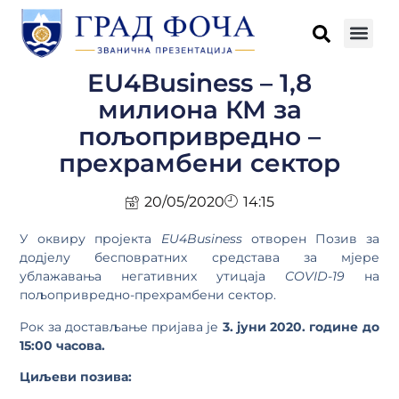
EU4Business – 1,8
милиона КМ за
пољопривредно –
прехрамбени сектор
20/05/2020
14:15
У оквиру пројекта
EU4Business
отворен Позив за
додјелу бесповратних средстава за мјере
ублажавања негативних утицаја
COVID-19
на
пољопривредно-прехрамбени сектор.
Рок за достављање пријава је
3. јуни 2020. године до
15:00 часова.
Циљеви позива: