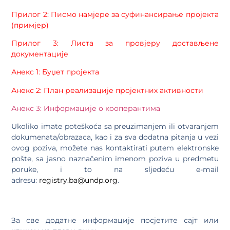
Прилог 2: Писмо намјере за суфинансирање пројекта
(примјер)
Прилог 3: Листа за провјеру достављене
документације
Анекс 1: Буџет пројекта
Анекс 2: План реализације пројектних активности
Анекс 3: Информације о кооперантима
Ukoliko imate poteškoća sa preuzimanjem ili otvaranjem
dokumenata/obrazaca, kao i za sva dodatna pitanja u vezi
ovog poziva, možete nas kontaktirati putem elektronske
pošte, sa jasno naznačenim imenom poziva u predmetu
poruke, i to na sljedeću e-mail
adresu:
registry.ba@undp.org
.
За све додатне информације посјетите сајт или