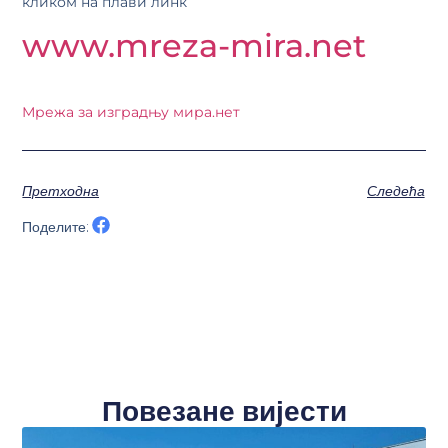
кликом на плави линк
www.mreza-mira.net
Мрежа за изградњу мира.нет
Претходна
Следећа
Поделите:
Повезане вијести