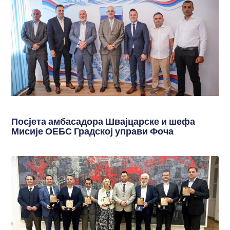
Посјета амбасадора Швајцарске и шефа
Мисије ОЕБС Градској управи Фоча