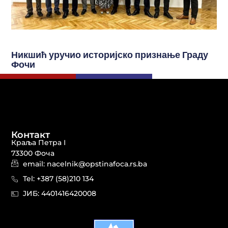
Никшић уручио историјско признање Граду
Фочи
Контакт
Краља Петра I
73300 Фоча
email: nacelnik@opstinafoca.rs.ba
Tel: +387 (58)210 134
JИБ: 44014164​20008