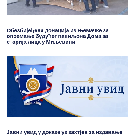
Обезбијеђена донација из Њемачке за
опремање будућег павиљона Дома за
старија лица у Миљевини
Јавни увид у доказе уз захтјев за издавање