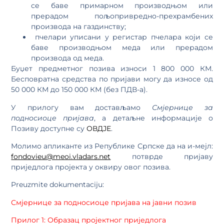
се баве примарном производњом или
прерадом пољопривредно-прехрамбених
производа на газдинству;
пчелари уписани у регистар пчелара који се
баве производњом меда или прерадом
производа од меда.
Буџет предметног позива износи 1 800 000 КМ.
Бесповратна средства по пријави могу да износе од
50 000 КМ до 150 000 КМ (без ПДВ-а).
У прилогу вам достављамо
Смјернице за
подносиоце пријава
, а детаљне информације о
Позиву доступне су
ОВДЈЕ
.
Молимо апликанте из Републике Српске да на и-мејл:
fondovieu@meoi.vladars.net
потврде пријаву
приједлога пројекта у оквиру овог позива.
Preuzmite dokumentaciju:
Смјернице за подносиоце пријава на јавни позив
Прилог 1: Образац пројектног приједлога