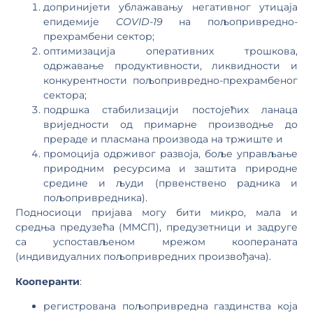
допринијети ублажавању негативног утицаја
епидемије
COVID-19
на пољопривредно-
прехрамбени сектор;
оптимизација оперативних трошкова,
одржавање продуктивности, ликвидности и
конкурентности пољопривредно-прехрамбеног
сектора;
подршка стабилизацији постојећих ланаца
вриједности од примарне производње до
прераде и пласмана производа на тржиште и
промоција одрживог развоја, боље управљање
природним ресурсима и заштита природне
средине и људи (првенствено радника и
пољопривредника).
Подносиоци пријава могу бити микро, мала и
средња предузећа (ММСП), предузетници и задруге
са успостављеном мрежом коопераната
(индивидуалних пољопривредних произвођача).
Кооперанти
:
регистрована пољопривредна газдинства која