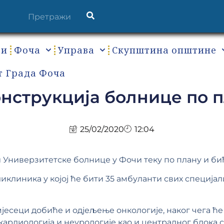
ти
Фоча
Управа
Скупштина општине
т Града Фоча
нструкција болнице по 
25/02/2020
12:04
 Универзитетске болнице у Фочи теку по плану и бић
иклиника у којој ће бити 35 амбуланти свих специјал
јесеци добиће и одјељење онкологије, наког чега ћ
кардиологија и неурологије као и централног блока 