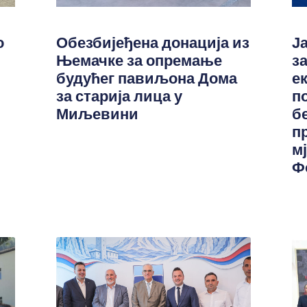
о
Обезбијеђена донација из
Ј
Њемачке за опремање
з
будућег павиљона Дома
е
за старија лица у
п
Миљевини
б
п
м
Ф