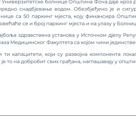
у Универзитетске болнице Општина Фоча даје кроз р
уредно снадбјевање водом. Обезбјеђено је и сиг
нице са 50 паркинг мјеста, коју финансира Општин
овећаће се и број паркинг мјеста и на улазу у Болниц
најбоља здравствена установа у Источном дјелу Реп
база Медицинског Факултета са којом чини јединстве
 ти капацитети, који су развојна компонента локалн
 је то на добробит свих грађана, наглашавају у општ