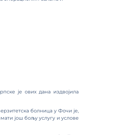
рпске је ових дана издвојила
верзитетска болница у Фочи је,
мати још бољу услугу и услове