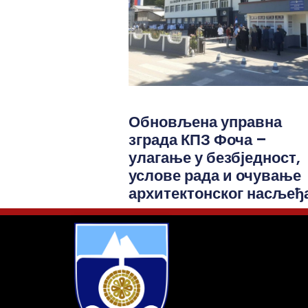
Обновљена управна
зграда КПЗ Фоча –
улагање у безбједност,
услове рада и очување
архитектонског насљеђ