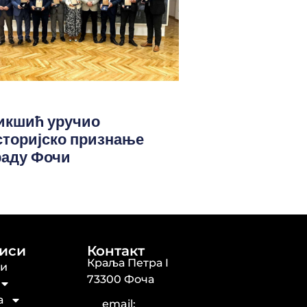
икшић уручио
сторијско признање
раду Фочи
иси
Контакт
Краља Петра I
ти
73300 Фоча
а
email: