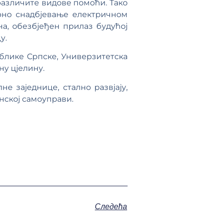
азличите видове помоћи. Тако
урно снадбјевање електричном
а, обезбјеђен прилаз будућој
у.
ублике Српске, Универзитетска
ну цјелину.
е заједнице, стално развјају,
инској самоуправи.
Следећа