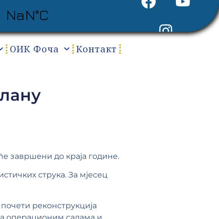
ОИК Фоча
Контакт
плану
е завршени до краја године.
истичких струка. За мјесец
е почети реконструкција
са операционим салама и