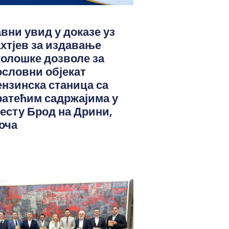
авни увид у доказе уз
ахтјев за издавање
колошке дозволе за
ословни објекат
ензинска станица са
ратећим садржајима у
јесту Брод на Дрини,
оча