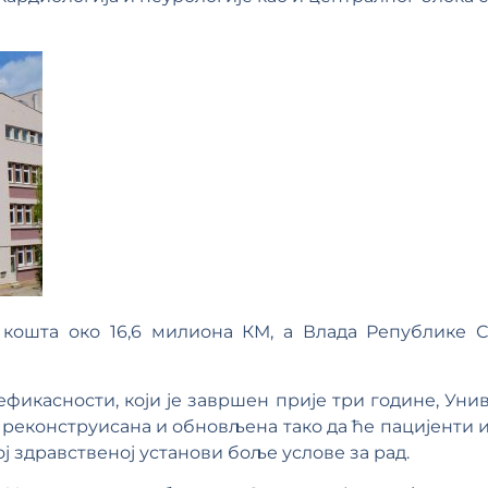
кошта око 16,6 милиона КМ, а Влада Републике С
ефикасности, који је завршен прије три године, Уни
 реконструисана и обновљена тако да ће пацијенти и
тој здравственој установи боље услове за рад.