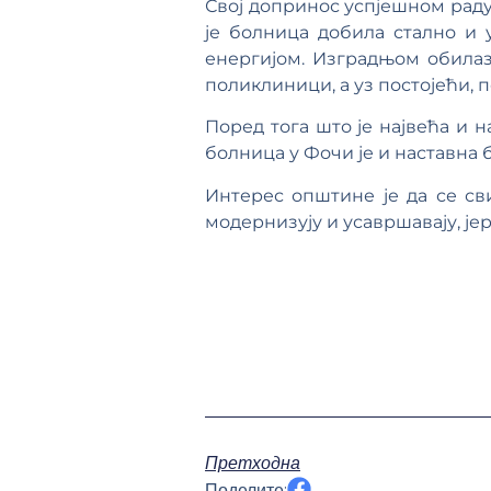
Свој допринос успјешном рад
је болница добила стално и 
енергијом. Изградњом обилаз
поликлиници, а уз постојећи, п
Поред тога што је највећа и 
болница у Фочи је и наставна 
Интерес општине је да се сви
модернизују и усавршавају, јер
Претходна
Поделите: