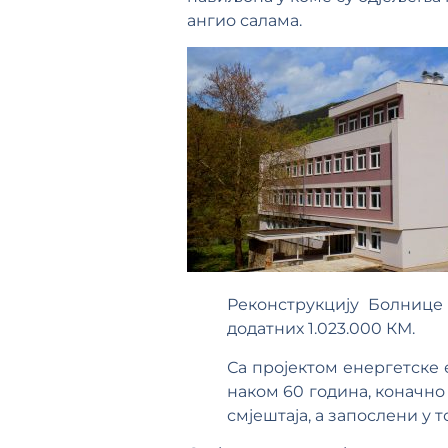
ангио салама.
Реконструкцију Болнице 
додатних 1.023.000 КМ.
Са пројектом енергетске 
наком 60 година, коначно
смјештаја, а запослени у 