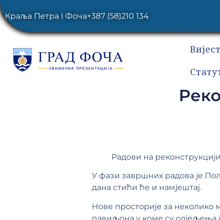
Краља Петра I Фоча
+387 (58)210 134
Вијес
Стату
Реко
Радови на реконструкцији
У фази завршних радова је Пол
дана стићи ће и намјештај.
Нове просторије за неколико м
павиљона у коме су одјељења 