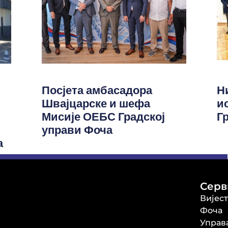
Посјета амбасадора
Н
Швајцарске и шефа
и
Мисије ОЕБС Градској
Г
управи Фоча
а
Серв
Вијес
Фоча
Управ