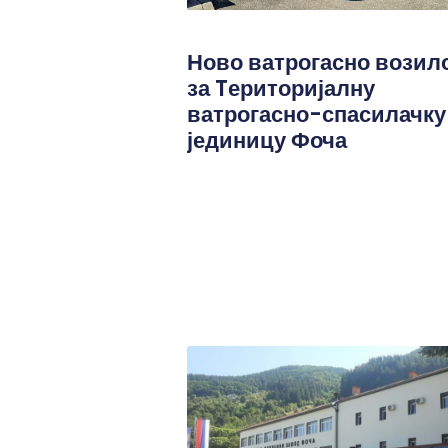
Ново ватрогасно возил
за Tериторијалну
ватрогасно-спасилачку
јединицу Фоча