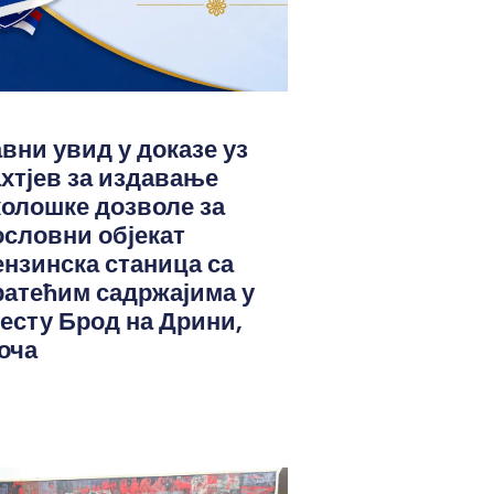
авни увид у доказе уз
ахтјев за издавање
колошке дозволе за
ословни објекат
ензинска станица са
ратећим садржајима у
јесту Брод на Дрини,
оча