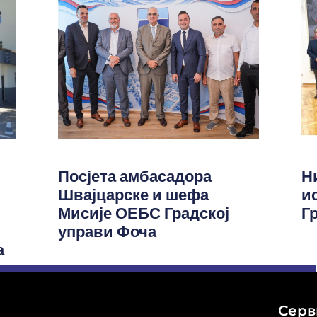
Посјета амбасадора
Н
Швајцарске и шефа
и
Мисије ОЕБС Градској
Г
управи Фоча
а
Серв