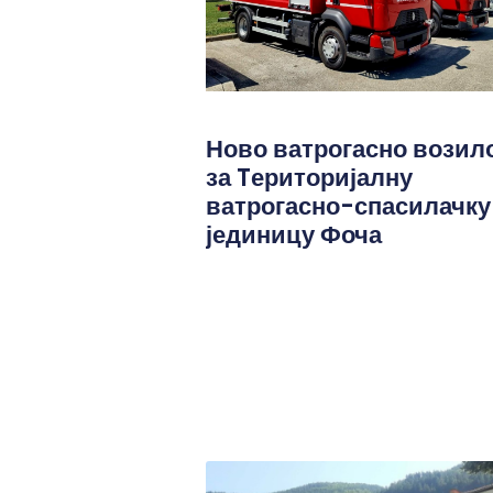
Ново ватрогасно возил
за Tериторијалну
ватрогасно-спасилачку
јединицу Фоча