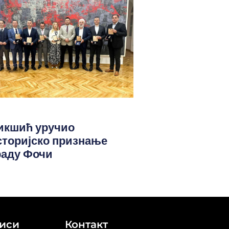
икшић уручио
сторијско признање
раду Фочи
иси
Контакт