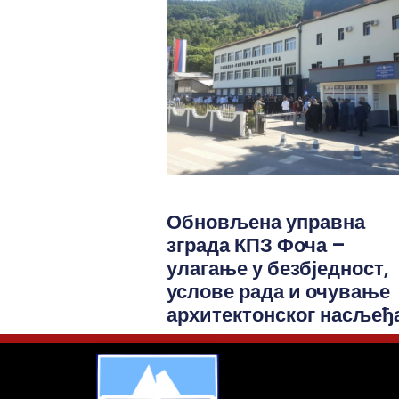
Обновљена управна
зграда КПЗ Фоча –
улагање у безбједност,
услове рада и очување
архитектонског насљеђ