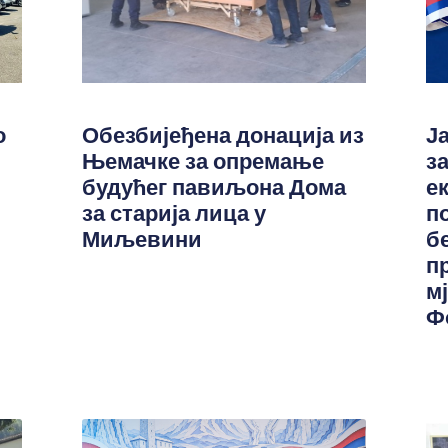
о
Обезбијеђена донација из
Ј
Њемачке за опремање
з
будућег павиљона Дома
е
за старија лица у
п
Миљевини
б
п
м
Ф