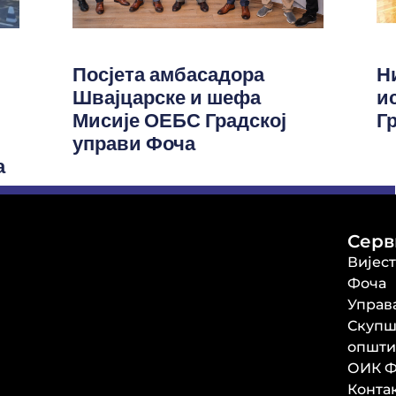
Посјета амбасадора
Н
Швајцарске и шефа
и
Мисије ОЕБС Градској
Г
управи Фоча
а
Серв
Вијес
Фоча
Управ
Скупш
општи
ОИК Ф
Конта