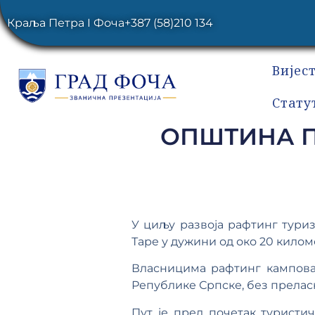
Краља Петра I Фоча
+387 (58)210 134
Вијес
Стату
ОПШТИНА П
У циљу развоја рафтинг тури
Таре у дужини од око 20 килом
Власницима рафтинг кампова
Републике Српске, без прелас
Пут је пред почетак турист