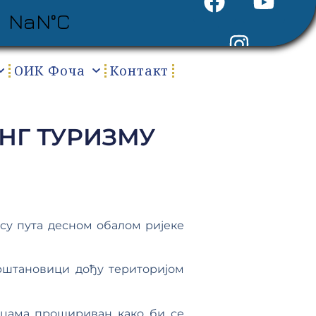
ОИК Фоча
Контакт
НГ ТУРИЗМУ
су пута десном обалом ријеке
рштановици дођу територијом
ицама прошириван како би се