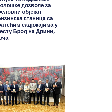
колошке дозволе за
ословни објекат
ензинска станица са
ратећим садржајима у
јесту Брод на Дрини,
оча