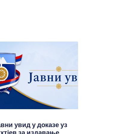
авни увид у доказе уз
ахтјев за издавање