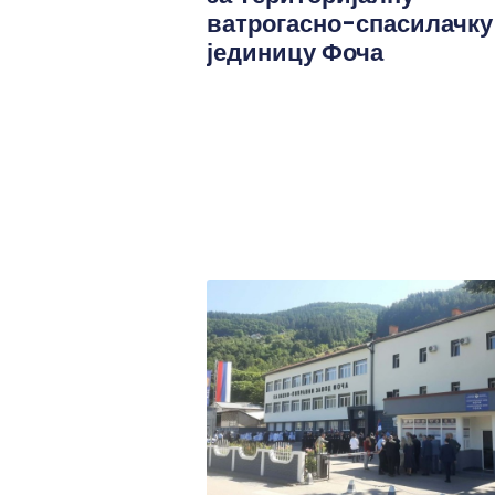
ватрогасно-спасилачку
јединицу Фоча