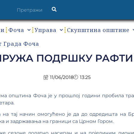
ти
Фоча
Управа
Скупштина општине
т Града Фоча
РУЖА ПОДРШКУ РАФТИ
11/06/2018
13:25
зма општина Фоча је у прошлој години пробила тра
етара.
 на тај начин омогућено је да до одредишта на Б
ка и задржавања на граници са Црном Гором.
ичке сезоне додатно насипан и на појединим дион