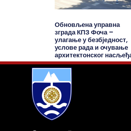
Обновљена управна
зграда КПЗ Фоча –
улагање у безбједност,
услове рада и очување
архитектонског насљеђ
© 2026 Град Фоча. Сва права