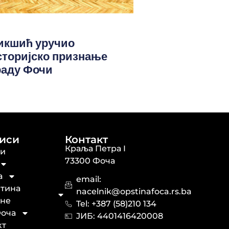
икшић уручио
сторијско признање
раду Фочи
иси
Контакт
Краља Петра I
ти
73300 Фоча
а
email:
тина
nacelnik@opstinafoca.rs.ba
не
Tel: +387 (58)210 134
оча
JИБ: 44014164​20008
кт