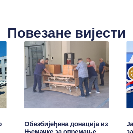
Повезане вијести
о
Обезбијеђена донација из
Ј
Њемачке за опремање
з