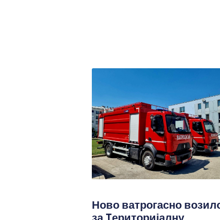
Ново ватрогасно возил
за Tериторијалну