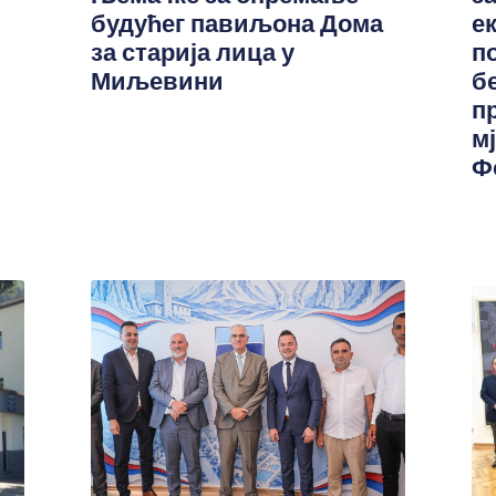
будућег павиљона Дома
е
за старија лица у
п
Миљевини
б
п
м
Ф