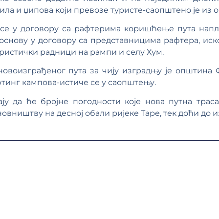
ила и џипова који превозе туристе-саопштено је из 
 се у договору са рафтерима коришћење пута напл
основу у договору са представницима рафтера, иск
уристички радници на рампи и селу Хум.
овоизграђеног пута за чију изградњу је општина Ф
тинг кампова-истиче се у саопштењу.
ју да ће бројне погодности које нова путна трас
овништву на десној обали ријеке Таре, тек доћи до 