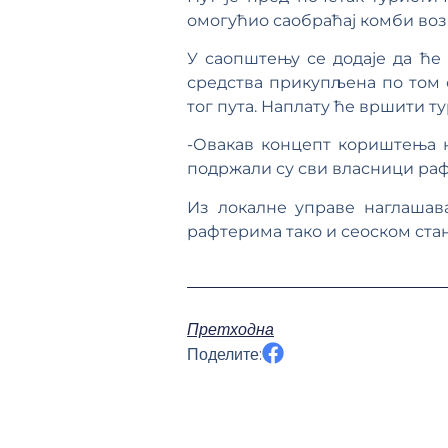
омогућио саобраћај комби воз
У саопштењу се додаје да ће
средства прикупљена по том 
тог пута. Наплату ће вршити т
-Овакав концепт кориштења н
подржали су сви власници раф
Из локалне управе наглашава
рафтерима тако и сеоском стан
Претходна
Поделите: