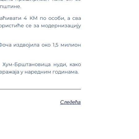
општине.
аћивати 4 КМ по особи, а сва
ористиће се за модернизацију
оча издвојила око 1,5 милион
а Хум-Брштановица нуди, како
изражаја у наредним годинама.
Следећа