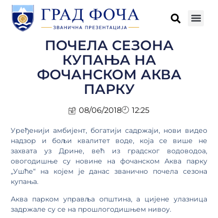
ПОЧЕЛА СЕЗОНА
КУПАЊА НА
ФОЧАНСКОМ АКВА
ПАРКУ
08/06/2018
12:25
Уређенији амбијент, богатији садржаји, нови видео
надзор и бољи квалитет воде, која се више не
захвата уз Дрине, већ из градског водоводоа,
овогодишње су новине на фочанском Аква парку
„Ушће“ на којем је данас званично почела сезона
купања.
Аква парком управља општина, а цијене улазница
задржале су се на прошлогодишњем нивоу.