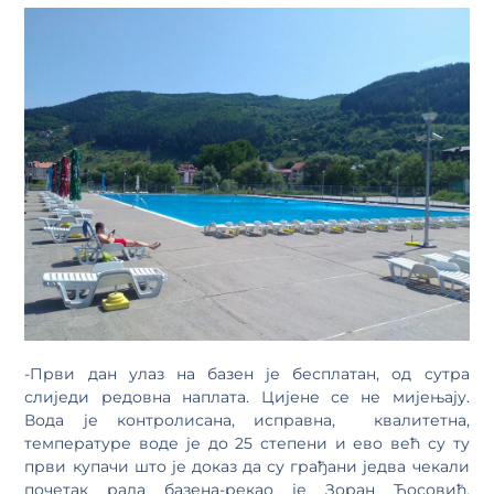
-Први дан улаз на базен је бесплатан, од сутра
слиједи редовна наплата. Цијене се не мијењају.
Вода је контролисана, исправна, квалитетна,
температуре воде је до 25 степени и ево већ су ту
први купачи што је доказ да су грађани једва чекали
почетак рада базена-рекао је Зоран Ћосовић,