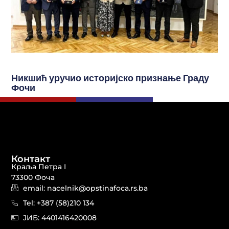
Никшић уручио историјско признање Граду
Фочи
Контакт
Краља Петра I
73300 Фоча
email: nacelnik@opstinafoca.rs.ba
Tel: +387 (58)210 134
JИБ: 44014164​20008