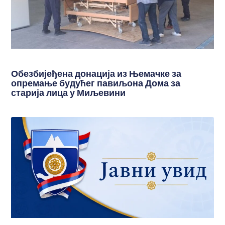
Обезбијеђена донација из Њемачке за
опремање будућег павиљона Дома за
старија лица у Миљевини