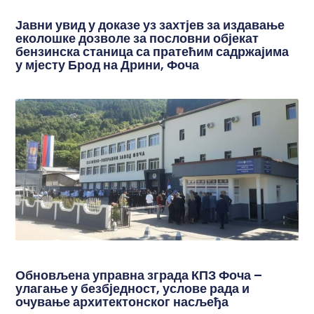
Јавни увид у доказе уз захтјев за издавање
еколошке дозволе за пословни објекат
бензинска станица са пратећим садржајима
у мјесту Брод на Дрини, Фоча
Обновљена управна зграда КПЗ Фоча –
улагање у безбједност, услове рада и
очување архитектонског насљеђа