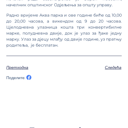
начелник општинског Одјељења за општу управу.
Радно вријеме Аква парка и ове године биће од 10,00
до 20,00 часова, а викендом од 9 до 20 часова.
Цјелодневна улазница кошта три конвертибилне
марке, полудневна двије, док је улаз за ђаке једну
марку. Улаз за дјецу млађу од двије године, уз пратњу
родитеља, је бесплатан.
Претходна
Следећа
Поделите: