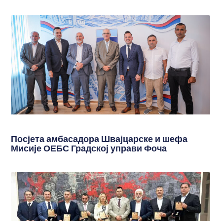
Посјета амбасадора Швајцарске и шефа
Мисије ОЕБС Градској управи Фоча