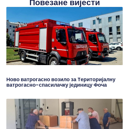
Повезане вијести
Ново ватрогасно возило за Tериторијалну
ватрогасно-спасилачку јединицу Фоча