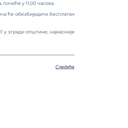
почеће у 11,00 часова.
оча ће обезбиједити бесплатан
1 у згради општине, најкасније
Следећа