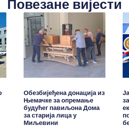
Повезане вијести
о
Обезбијеђена донација из
Ј
Њемачке за опремање
з
будућег павиљона Дома
е
за старија лица у
п
Миљевини
б