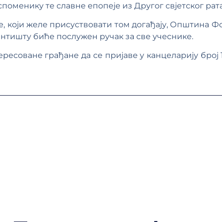
оменику те славне епопеје из Другог свјетског рата, 
е, који желе присуствовати том догађају, Општина Ф
јентишту биће послужен ручак за све учеснике.
есоване грађане да се пријаве у канцеларију број 1