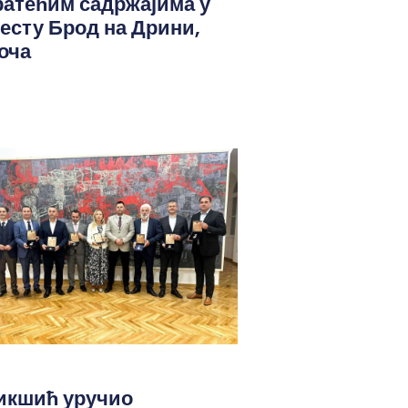
ратећим садржајима у
јесту Брод на Дрини,
оча
икшић уручио