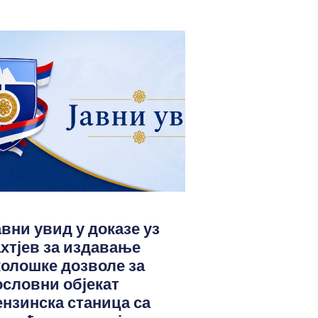
авни увид у доказе уз
ахтјев за издавање
колошке дозволе за
ословни објекат
ензинска станица са