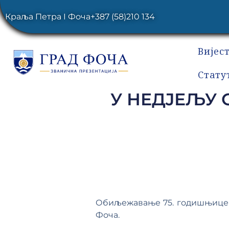
Краља Петра I Фоча
+387 (58)210 134
Вијес
Стату
У НЕДJЕЉУ
Обиљежавање 75. годишњице Б
Фоча.