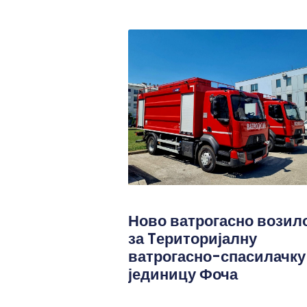
Ново ватрогасно возил
за Tериторијалну
ватрогасно-спасилачку
јединицу Фоча