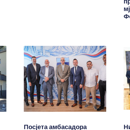
п
м
Ф
Посјета амбасадора
Н