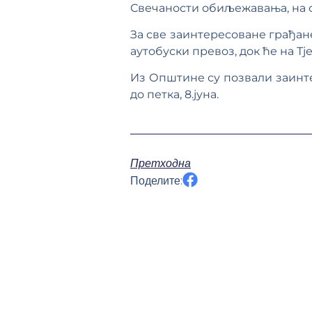
Свечаности обиљежавања, на сп
За све заинтересоване грађан
аутобуски превоз, док ће на Т
Из Општине су позвали заинтер
до петка, 8.јуна.
Претходна
Поделите: