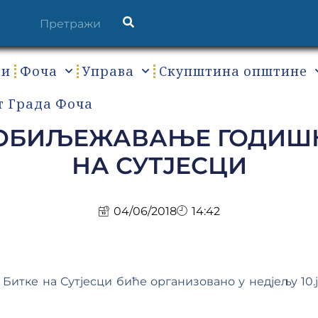
ти
Фоча
Управа
Скупштина општине
т Града Фоча
 ОБИЉЕЖАВАЊЕ ГОДИШ
НА СУТЈЕСЦИ
04/06/2018
14:42
итке на Сутјесци биће организовано у недјељу 10.ј