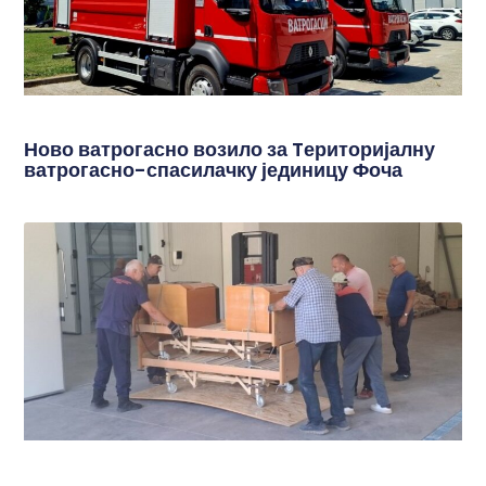
Ново ватрогасно возило за Tериторијалну
ватрогасно-спасилачку јединицу Фоча