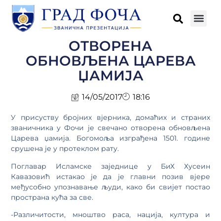
ОТВОРЕНА
ОБНОВЉЕНА ЦАРЕВА
ЏАМИЈА
14/05/2017
18:16
У присуству бројних вјерника, домаћих и страних
званичника у Фочи је свечано отворена обновљена
Царева џамија. Богомоља изграђена 1501. године
срушена је у протеклом рату.
Поглавар Исламске заједнице у БиХ Хусеин
Кавазовић истакао је да је главни позив вјере
међусобно упознавање људи, како би свијет постао
пространа кућа за све.
-Различитости, мноштво раса, нација, култура и