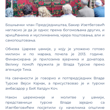
Бошњачки члан Предсједништва, Бакир Изетбеговић
нагласио је да је однос према богомољама других, и
хришћанима и муслиманима, мјера поштовања, али и
самопоштовања.
Обнова Цареве џамије, у коју је уложено готово
милион и по марака, почела је 2013. године.
Финансирана је прилозима вјерника и донатора.
Велику помоћ пружила је Влада Турске преко
агенције Тика.
На свечаности је говорио и потпредсједник Владе
Турске Вејси Кајнак, а присуствовао је и турски
амбасадор у БиХ Халдун Коч.
Након церемоније и молитве у џамији,
представници турске Владе заједно са
Изетбеговићем посјетили су начелника општине