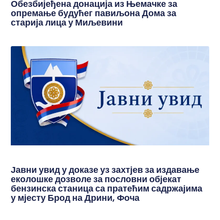
Обезбијеђена донација из Њемачке за
опремање будућег павиљона Дома за
старија лица у Миљевини
Јавни увид у доказе уз захтјев за издавање
еколошке дозволе за пословни објекат
бензинска станица са пратећим садржајима
у мјесту Брод на Дрини, Фоча