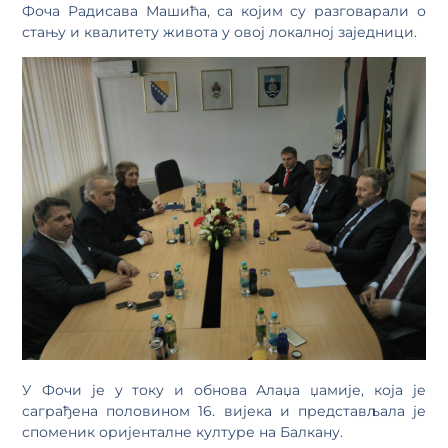
Фоча Радисава Машића, са којим су разговарали о
стању и квалитету живота у овој локалној заједници.
У Фочи је у току и обнова Алаџа џамије, која је
саграђена половином 16. вијека и представљала је
споменик оријенталне културе на Балкану.