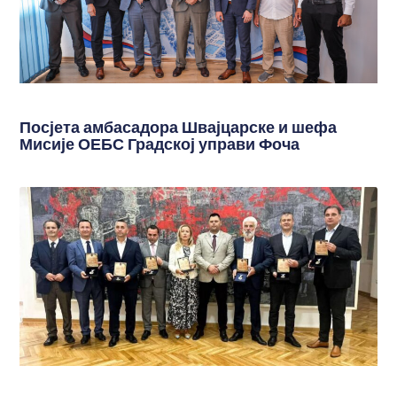
Посјета амбасадора Швајцарске и шефа
Мисије ОЕБС Градској управи Фоча