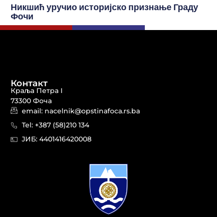
Никшић уручио историјско признање Граду
Фочи
Контакт
Краља Петра I
73300 Фоча
email: nacelnik@opstinafoca.rs.ba
Tel: +387 (58)210 134
JИБ: 44014164​20008