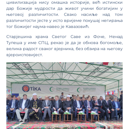
цивилизација нису омашка историје, већ истински
дар Божије мудрости да живот учини богатијим у
његовој различитости. Свако насиље над том
различитости јесте у исто вријеме покушај негирања
тог Божијег наума-навео је Кавазовић.
Старјешина храма Светог Саве из Фоче, Ненад
Тупеша у име СПЦ, рекао је да је обнова богомоље,
велика радост сваког вјерника, без обзира на његову
вјероисповијест.