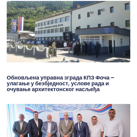
Обновљена управна зграда КПЗ Фоча –
улагање у безбједност, услове рада и
очување архитектонског насљеђа