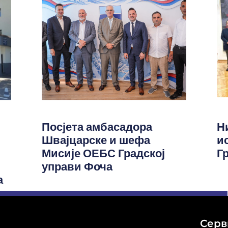
Посјета амбасадора
Н
Швајцарске и шефа
и
Мисије ОЕБС Градској
Г
управи Фоча
а
Серв