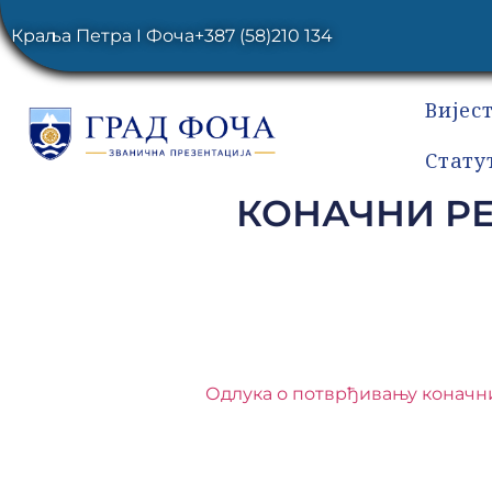
Краља Петра I Фоча
+387 (58)210 134
Вијес
Стату
КОНАЧНИ РЕ
Одлука о потврђивању коначних