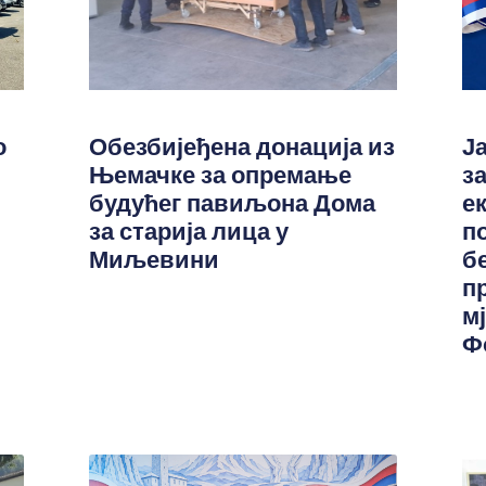
о
Обезбијеђена донација из
Ј
Њемачке за опремање
з
будућег павиљона Дома
е
за старија лица у
п
Миљевини
б
п
м
Ф