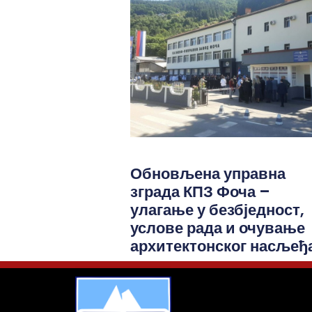
Обновљена управна
зграда КПЗ Фоча –
улагање у безбједност,
услове рада и очување
архитектонског насљеђ