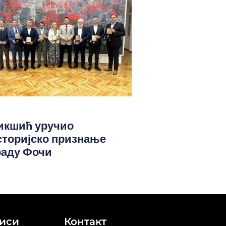
икшић уручио
сторијско признање
раду Фочи
иси
Контакт