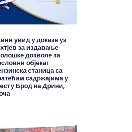
авни увид у доказе уз
ахтјев за издавање
колошке дозволе за
ословни објекат
ензинска станица са
ратећим садржајима у
јесту Брод на Дрини,
оча